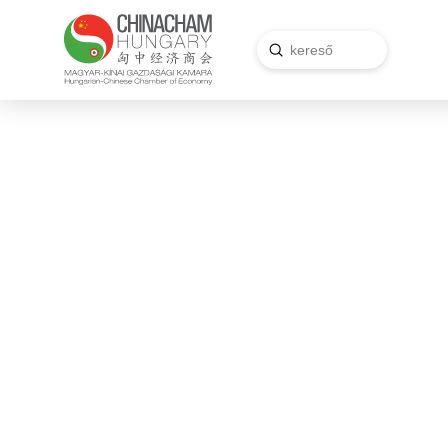
Submit
Search
Szakít a hagyományos
benzinmotorokkal az OMODA &
JAECOO – Magyarország kapja
a főszerepet a váltásban
Teljes irányváltást jelentett be az OMODA &
JAECOO: 2027-től már nem fejleszt új, kizárólag
belső égésű motorral hajtott modelleket. A stratégia