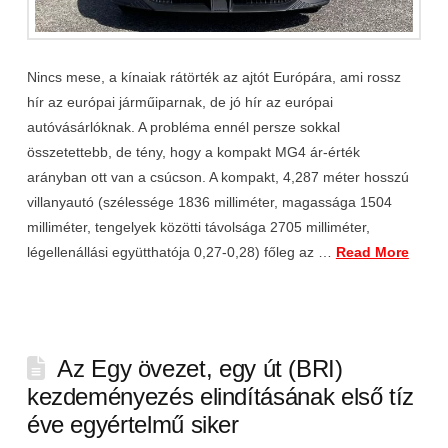
Nincs mese, a kínaiak rátörték az ajtót Európára, ami rossz
hír az európai járműiparnak, de jó hír az európai
autóvásárlóknak. A probléma ennél persze sokkal
összetettebb, de tény, hogy a kompakt MG4 ár-érték
arányban ott van a csúcson. A kompakt, 4,287 méter hosszú
villanyautó (szélessége 1836 milliméter, magassága 1504
milliméter, tengelyek közötti távolsága 2705 milliméter,
légellenállási együtthatója 0,27-0,28) főleg az …
Read More
Az Egy övezet, egy út (BRI)
kezdeményezés elindításának első tíz
éve egyértelmű siker