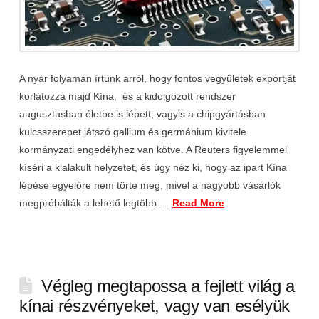
A nyár folyamán írtunk arról, hogy fontos vegyületek exportját
korlátozza majd Kína, és a kidolgozott rendszer
augusztusban életbe is lépett, vagyis a chipgyártásban
kulcsszerepet játszó gallium és germánium kivitele
kormányzati engedélyhez van kötve. A Reuters figyelemmel
kíséri a kialakult helyzetet, és úgy néz ki, hogy az ipart Kína
lépése egyelőre nem törte meg, mivel a nagyobb vásárlók
megpróbálták a lehető legtöbb …
Read More
Végleg megtapossa a fejlett világ a
kínai részvényeket, vagy van esélyük