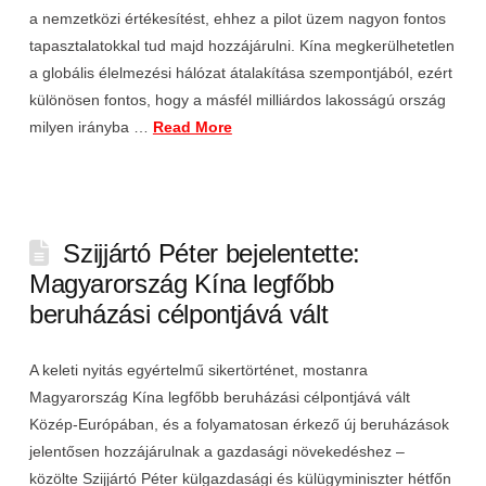
a nemzetközi értékesítést, ehhez a pilot üzem nagyon fontos
tapasztalatokkal tud majd hozzájárulni. Kína megkerülhetetlen
a globális élelmezési hálózat átalakítása szempontjából, ezért
különösen fontos, hogy a másfél milliárdos lakosságú ország
milyen irányba …
Read More
Szijjártó Péter bejelentette:
Magyarország Kína legfőbb
beruházási célpontjává vált
A keleti nyitás egyértelmű sikertörténet, mostanra
Magyarország Kína legfőbb beruházási célpontjává vált
Közép-Európában, és a folyamatosan érkező új beruházások
jelentősen hozzájárulnak a gazdasági növekedéshez –
közölte Szijjártó Péter külgazdasági és külügyminiszter hétfőn