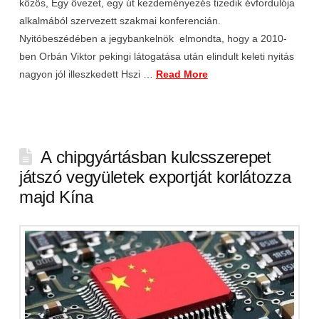
közös, Egy övezet, egy út kezdeményezés tizedik évfordulója
alkalmából szervezett szakmai konferencián.
Nyitóbeszédében a jegybankelnök elmondta, hogy a 2010-
ben Orbán Viktor pekingi látogatása után elindult keleti nyitás
nagyon jól illeszkedett Hszi …
Read More
A chipgyártásban kulcsszerepet
játszó vegyületek exportját korlátozza
majd Kína