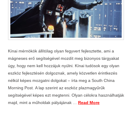
Kínai mérnökök állítólag olyan fegyvert fejlesztette, ami a
mágneses erő segítségével mozdít meg bizonyos tárgyakat
úgy, hogy nem kell hozzájuk nyúlni. Kínai tudósok egy olyan
eszköz fejlesztésén dolgoznak, amely közvetlen érintkezés
nélkül képes mozgatni dolgokat – írta meg a South China
Morning Post. A lap szerint az eszköz plazmagyűrűk
segítségével képes ezt megtenni. Olyan célokra használhatják
majd, mint a műholdak pályájának …
Read More