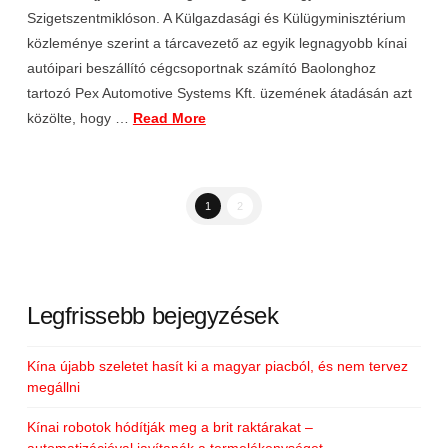
Szigetszentmiklóson. A Külgazdasági és Külügyminisztérium
közleménye szerint a tárcavezető az egyik legnagyobb kínai
autóipari beszállító cégcsoportnak számító Baolonghoz
tartozó Pex Automotive Systems Kft. üzemének átadásán azt
közölte, hogy …
Read More
1
2
Legfrissebb bejegyzések
Kína újabb szeletet hasít ki a magyar piacból, és nem tervez
megállni
Kínai robotok hódítják meg a brit raktárakat –
automatizációval javítanák a termelékenységet