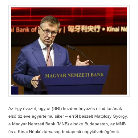
Az Egy övezet, egy út (BRI) kezdeményezés elindításának
első tíz éve egyértelmű siker – erről beszélt Matolcsy György,
a Magyar Nemzeti Bank (MNB) elnöke Budapesten, az MNB
és a Kínai Népköztársaság budapesti nagykövetségének