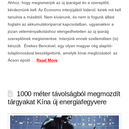
Ahhoz, hogy megismerjük az új iparágat és a szereplőit,
kérdeznünk kell. Az Economx interjújából kiderül, kinek mit kell
tanulnia a másiktól. Nem kívánunk, és nem is fogunk állást
foglalni az akkumulátoriparral kapcsolatban, ugyanakkor a
józan véleményalkotáshoz elengedhetetlen az új iparág
szereplőinek megismerése. Interjúnk ennek szellemében (is)
készült. Énekes Bencével, egy olyan magyar cég alapító-
tulajdonosával beszélgettünk, amelyik kínai megbízásból az
Ácson épülő …
Read More
1000 méter távolságból megmozdít
tárgyakat Kína új energiafegyvere