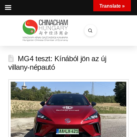
Translate »
Submit
Search
MG4 teszt: Kínából jön az új
villany-népautó