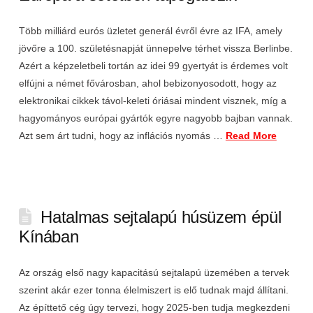
Több milliárd eurós üzletet generál évről évre az IFA, amely
jövőre a 100. születésnapját ünnepelve térhet vissza Berlinbe.
Azért a képzeletbeli tortán az idei 99 gyertyát is érdemes volt
elfújni a német fővárosban, ahol bebizonyosodott, hogy az
elektronikai cikkek távol-keleti óriásai mindent visznek, míg a
hagyományos európai gyártók egyre nagyobb bajban vannak.
Azt sem árt tudni, hogy az inflációs nyomás …
Read More
Hatalmas sejtalapú húsüzem épül
Kínában
Az ország első nagy kapacitású sejtalapú üzemében a tervek
szerint akár ezer tonna élelmiszert is elő tudnak majd állítani.
Az építtető cég úgy tervezi, hogy 2025-ben tudja megkezdeni