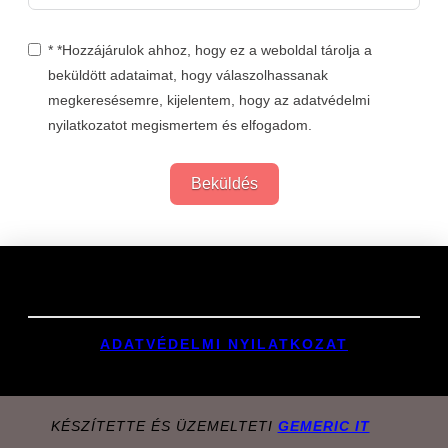
* *Hozzájárulok ahhoz, hogy ez a weboldal tárolja a
beküldött adataimat, hogy válaszolhassanak
megkeresésemre, kijelentem, hogy az adatvédelmi
nyilatkozatot megismertem és elfogadom.
Beküldés
Links
ADATVÉDELMI NYILATKOZAT
KÉSZÍTETTE ÉS ÜZEMELTETI
GEMERIC IT