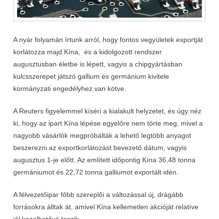
A nyár folyamán írtunk arról, hogy fontos vegyületek exportját
korlátozza majd Kína, és a kidolgozott rendszer
augusztusban életbe is lépett, vagyis a chipgyártásban
kulcsszerepet játszó gallium és germánium kivitele
kormányzati engedélyhez van kötve.
A Reuters figyelemmel kíséri a kialakult helyzetet, és úgy néz
ki, hogy az ipart Kína lépése egyelőre nem törte meg, mivel a
nagyobb vásárlók megpróbálták a lehető legtöbb anyagot
beszerezni az exportkorlátozást bevezető dátum, vagyis
augusztus 1-je előtt. Az említett időpontig Kína 36,48 tonna
germániumot és 22,72 tonna galliumot exportált idén.
A félvezetőipar főbb szereplői a változással új, drágább
forrásokra álltak át, amivel Kína kellemetlen akcióját relatíve