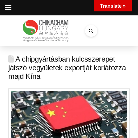
Translate »
Submit
Search
A chipgyártásban kulcsszerepet
játszó vegyületek exportját korlátozza
majd Kína