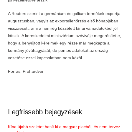
jól kezelhetővé teszik.
A Reuters szerint a germánium és gallium termékek exportja
augusztusban, vagyis az exportellenőrzés első hónapjában
visszaesett, ami a nemrég közzétett kínai vámadatokból jól
látszik. A kereskedelmi minisztérium szóvivője megerősítette,
hogy a benyújtott kérelmek egy része már megkapta a
kormány jóváhagyását, de pontos adatokat az ország
vezetése ezzel kapcsolatban nem közöl.
Forrás: Prohardver
Legfrissebb bejegyzések
Kína újabb szeletet hasít ki a magyar piacból, és nem tervez