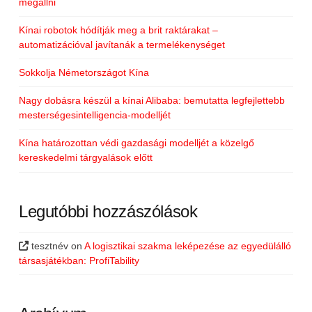
megállni
Kínai robotok hódítják meg a brit raktárakat –
automatizációval javítanák a termelékenységet
Sokkolja Németországot Kína
Nagy dobásra készül a kínai Alibaba: bemutatta legfejlettebb
mesterségesintelligencia-modelljét
Kína határozottan védi gazdasági modelljét a közelgő
kereskedelmi tárgyalások előtt
Legutóbbi hozzászólások
tesztnév
on
A logisztikai szakma leképezése az egyedülálló
társasjátékban: ProfiTability