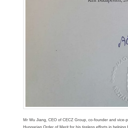
Mr Wu Jiang, CEO of CECZ Group, co-founder and vice-pr
Hungarian Order of Merit for his tireless efforts in helpi