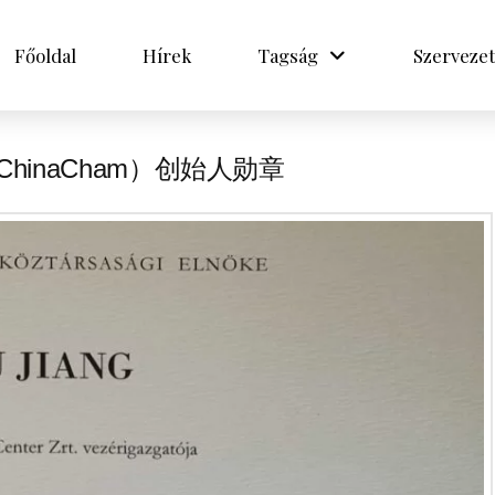
Főoldal
Hírek
Tagság
Szervezet
inaCham）创始人勋章