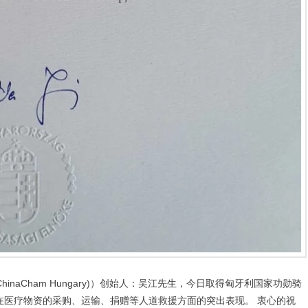
naCham Hungary)）创始人：吴江先生，今日取得匈牙利国家功勋骑
中在医疗物资的采购、运输、捐赠等人道救援方面的突出表现。 衷心的祝