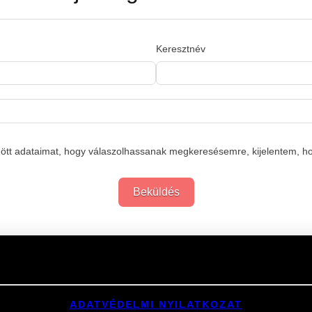
Keresztnév
üldött adataimat, hogy válaszolhassanak megkeresésemre, kijelentem, 
Beküldés
Links
ADATVÉDELMI NYILATKOZAT