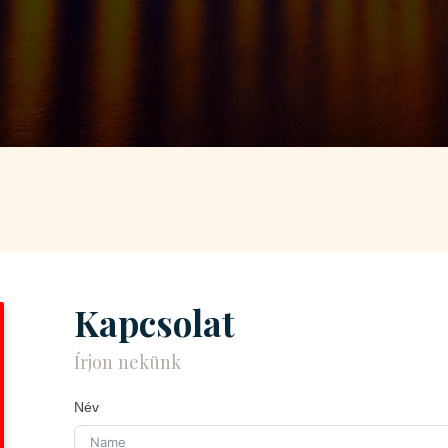
Kapcsolat
Írjon nekünk
Név