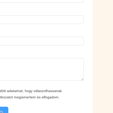
ldött adataimat, hogy válaszolhassanak
atkozatot megismertem és elfogadom.
és