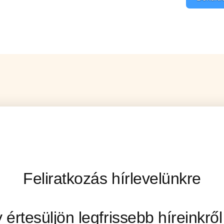
Feliratkozás hírlevelünkre
 értesüljön legfrissebb híreinkr