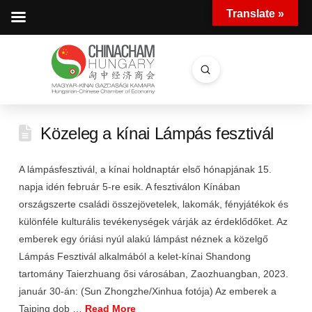
Translate »
Submit
Search
Közeleg a kínai Lámpás fesztivál
A lámpásfesztivál, a kínai holdnaptár első hónapjának 15.
napja idén február 5-re esik. A fesztiválon Kínában
országszerte családi összejövetelek, lakomák, fényjátékok és
különféle kulturális tevékenységek várják az érdeklődőket. Az
emberek egy óriási nyúl alakú lámpást néznek a közelgő
Lámpás Fesztivál alkalmából a kelet-kínai Shandong
tartomány Taierzhuang ősi városában, Zaozhuangban, 2023.
január 30-án: (Sun Zhongzhe/Xinhua fotója) Az emberek a
Taiping dob …
Read More