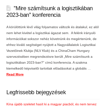
”Mire számítsunk a logisztikában
2023-ban” konferencia
A körülöttünk lévő világ folyamatos változik és átalakul, ez alól
nem lehet kivétel a logisztikai ágazat sem. A felénk irányuló
információkat sokszor nehéz követnünk és megértenünk, de
ehhez kiváló segítséget nyújtott a Nagyvállalatok Logisztikai
Vezetőinek Klubja (NLV Klub) és a ChinaCham Hungary
szervezésében megrendezésre került „Mire számítsunk a
logisztikában 2023-ban?” című konferencia. A szakma
kiemelkedő képviselői tartottak előadásokat a globális …
Read More
Legfrissebb bejegyzések
Kína újabb szeletet hasít ki a magyar piacból, és nem tervez