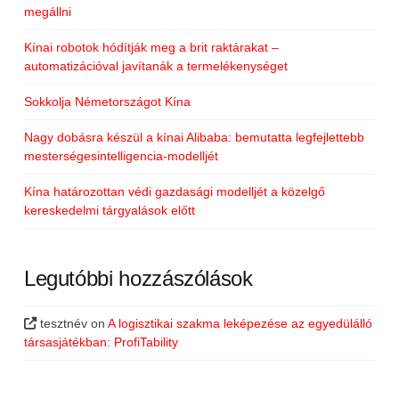
megállni
Kínai robotok hódítják meg a brit raktárakat –
automatizációval javítanák a termelékenységet
Sokkolja Németországot Kína
Nagy dobásra készül a kínai Alibaba: bemutatta legfejlettebb
mesterségesintelligencia-modelljét
Kína határozottan védi gazdasági modelljét a közelgő
kereskedelmi tárgyalások előtt
Legutóbbi hozzászólások
tesztnév
on
A logisztikai szakma leképezése az egyedülálló
társasjátékban: ProfiTability