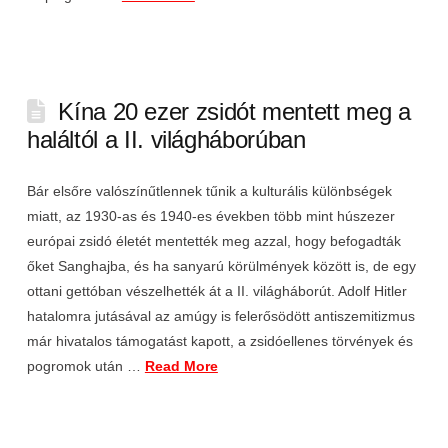
Kína 20 ezer zsidót mentett meg a
haláltól a II. világháborúban
Bár elsőre valószínűtlennek tűnik a kulturális különbségek
miatt, az 1930-as és 1940-es években több mint húszezer
európai zsidó életét mentették meg azzal, hogy befogadták
őket Sanghajba, és ha sanyarú körülmények között is, de egy
ottani gettóban vészelhették át a II. világháborút. Adolf Hitler
hatalomra jutásával az amúgy is felerősödött antiszemitizmus
már hivatalos támogatást kapott, a zsidóellenes törvények és
pogromok után …
Read More