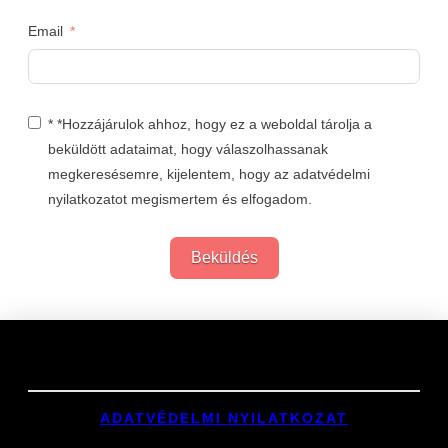
Email
* *Hozzájárulok ahhoz, hogy ez a weboldal tárolja a
beküldött adataimat, hogy válaszolhassanak
megkeresésemre, kijelentem, hogy az adatvédelmi
nyilatkozatot megismertem és elfogadom.
Beküldés
Links
ADATVÉDELMI NYILATKOZAT