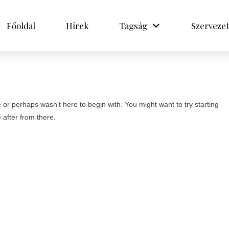
Főoldal
Hírek
Tagság
Szervezet
 or perhaps wasn't here to begin with. You might want to try starting
 after from there.