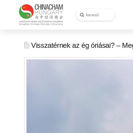
Submit
Search
Visszatérnek az ég óriásai? – Meg