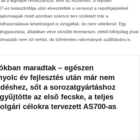
áll a léghajók reneszánsza. Mint az közismert, a repülés
-es katasztrófája után elvesztették a versenyt a repülőgépekkel
lajdonságaik miatt azonban számos terv született már a
lhasználásuk lehetőségeit is vizsgálták, és nem véletlenül. Egy
yasztása, általában véve olcsóbb fenntartani, ebből kifolyólag jóval
lmasabb nem túl nehéz, de túlméretes rakományok szállítására is.
fiókban maradtak – egészen
yolc év fejlesztés után már nem
déshez, sőt a sorozatgyártáshoz
űjtötte az első fecske, a teljes
olgári célokra tervezett AS700-as