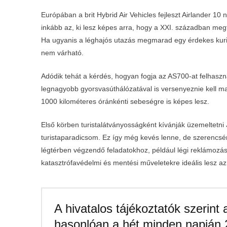
Európában a brit Hybrid Air Vehicles fejleszt Airlander 10
inkább az, ki lesz képes arra, hogy a XXI. században meg
Ha ugyanis a léghajós utazás megmarad egy érdekes kuri
nem várható.
Adódik tehát a kérdés, hogyan fogja az AS700-at felhaszná
legnagyobb gyorsvasúthálózatával is versenyeznie kell maj
1000 kilométeres óránkénti sebeségre is képes lesz.
Első körben turistalátványosságként kívánják üzemeltetni
turistaparadicsom. Ez így még kevés lenne, de szerencsér
légtérben végzendő feladatokhoz, például légi reklámozásr
katasztrófavédelmi és mentési műveletekre ideális lesz a
A hivatalos tájékoztatók szerint
hasonlóan a hét minden napján 2