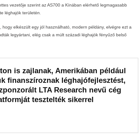
yettes vezetője szerint az AS700 a Kínában elérhető legmagasabb
te léghajók területén.
ogy elkészült egy jól használható, modern példány, elvégre ezt a
dták legyártani, elég csak a múlt századi léghajók fényűző belső
ton is zajlanak, Amerikában például
 finanszíroznak léghajófejlesztést,
szponzorált LTA Research nevű cég
tformját tesztelték sikerrel