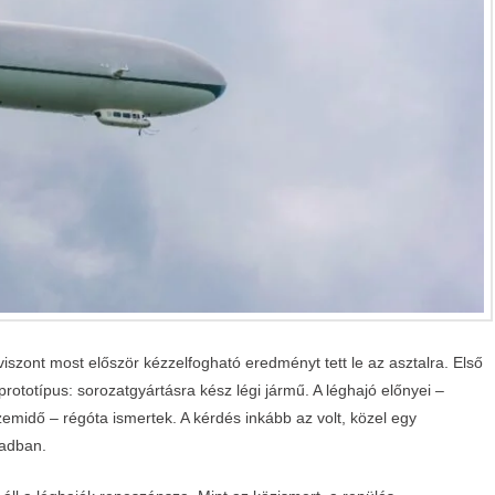
iszont most először kézzelfogható eredményt tett le az asztalra. Első
prototípus: sorozatgyártásra kész légi jármű. A léghajó előnyei –
midő – régóta ismertek. A kérdés inkább az volt, közel egy
zadban.