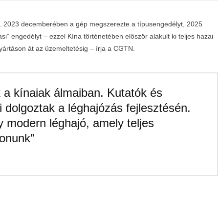
sek. 2023 decemberében a gép megszerezte a típusengedélyt, 2025
” engedélyt – ezzel Kína történetében először alakult ki teljes hazai
gyártáson át az üzemeltetésig – írja a CGTN.
ak a kínaiak álmaiban. Kutatók és
 dolgoztak a léghajózás fejlesztésén.
y modern léghajó, amely teljes
donunk”