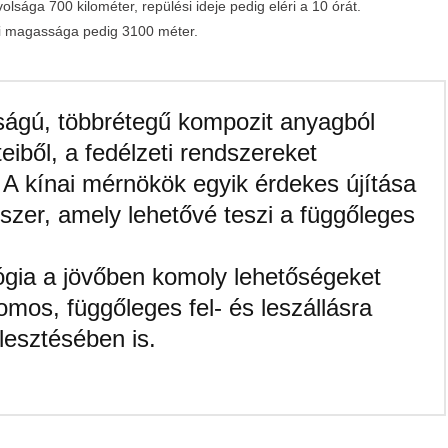
sága 700 kilométer, repülési ideje pedig eléri a 10 órát.
si magassága pedig 3100 méter.
dságú, többrétegű kompozit anyagból
eiből, a fedélzeti rendszereket
 A kínai mérnökök egyik érdekes újítása
szer, amely lehetővé teszi a függőleges
lógia a jövőben komoly lehetőségeket
omos, függőleges fel- és leszállásra
lesztésében is.