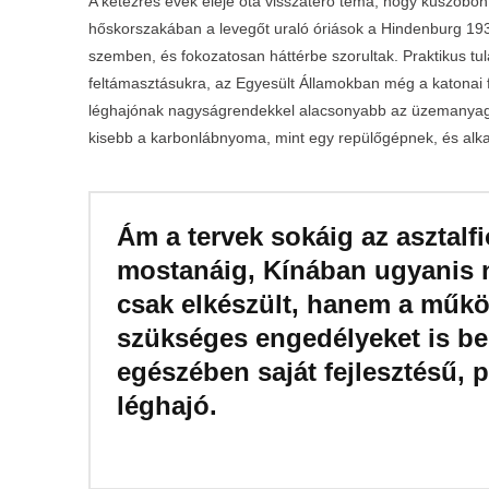
A kétezres évek eleje óta visszatérő téma, hogy küszöbön 
hőskorszakában a levegőt uraló óriások a Hindenburg 1937
szemben, és fokozatosan háttérbe szorultak. Praktikus tu
feltámasztásukra, az Egyesült Államokban még a katonai fe
léghajónak nagyságrendekkel alacsonyabb az üzemanyagfog
kisebb a karbonlábnyoma, mint egy repülőgépnek, és alka
Ám a tervek sokáig az asztal
mostanáig, Kínában ugyanis n
csak elkészült, hanem a műkö
szükséges engedélyeket is begy
egészében saját fejlesztésű, p
léghajó.