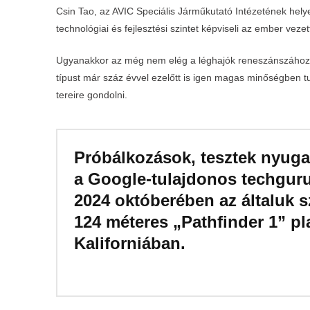
Csin Tao, az AVIC Speciális Járműkutató Intézetének hel
technológiai és fejlesztési szintet képviseli az ember vezet
Ugyanakkor az még nem elég a léghajók reneszánszához, h
típust már száz évvel ezelőtt is igen magas minőségben tu
tereire gondolni.
Próbálkozások, tesztek nyuga
a Google‑tulajdonos techguruk
2024 októberében az általuk 
124 méteres „Pathfinder 1” pla
Kaliforniában.