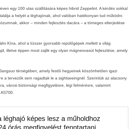
 néven egy 100 utas szállítására képes hibrid Zeppelint. A kérdés sokkal
találja a helyét a léghajónak, ahol valóban hatékonyan tud működni.
ózumnak, akkor – minden fejlesztés dacára – a tömeges elterjedése
lni Kína, ahol a tízszer gyorsabb repülőgépek mellett a világ
d, illetve éppen most zajlik egy olyan mágnesvasút fejlesztése, amely
 Jangsuo térségében, amely festői hegyeinek köszönhetően igazi
e a tervezők sem ragadtak le a sightseeingnél. Szerintük az alacsony
a, városi biztonsági megfigyelésre, légi felmérésre, valamint
z AS700.
 a léghajó képes lesz a műholdhoz
4 órás megfigyelést fenntartani