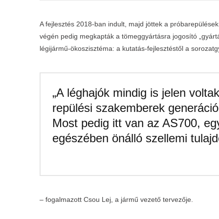
A fejlesztés 2018‑ban indult, majd jöttek a próbarepülé
végén pedig megkapták a tömeggyártásra jogosító „gyártási
légijármű‑ökoszisztéma: a kutatás‑fejlesztéstől a sorozat
„A léghajók mindig is jelen volt
repülési szakemberek generációi
Most pedig itt van az AS700, eg
egészében önálló szellemi tulaj
– fogalmazott Csou Lej, a jármű vezető tervezője.