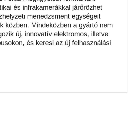
ikai és infrakamerákkal járőrözhet
szhelyzeti menedzsment egységeit
tek közben. Mindeközben a gyártó nem
zik új, innovatív elektromos, illetve
pusokon, és keresi az új felhasználási