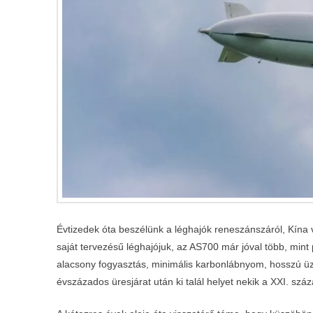
Évtizedek óta beszélünk a léghajók reneszánszáról, Kína v
saját tervezésű léghajójuk, az AS700 már jóval több, mint 
alacsony fogyasztás, minimális karbonlábnyom, hosszú üze
évszázados üresjárat után ki talál helyet nekik a XXI. szá