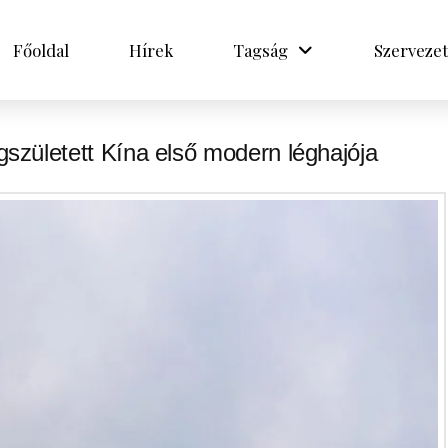
Főoldal
Hírek
Tagság
Szervezet
született Kína első modern léghajója