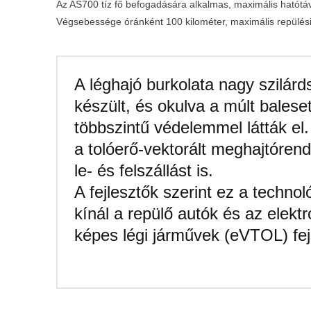
Az AS700 tíz fő befogadására alkalmas, maximális hatótávol
Végsebessége óránként 100 kilométer, maximális repülé
A léghajó burkolata nagy szilár
készült, és okulva a múlt baleset
többszintű védelemmel látták el.
a tolóerő-vektorált meghajtórend
le- és felszállást is.
A fejlesztők szerint ez a techno
kínál a repülő autók és az elektr
képes légi járművek (eVTOL) fej