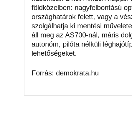
földközelben: nagyfelbontású opt
országhatárok felett, vagy a vé
szolgálhatja ki mentési művele
áll meg az AS700-nál, máris dolgo
autonóm, pilóta nélküli léghajótí
lehetőségeket.
Forrás: demokrata.hu