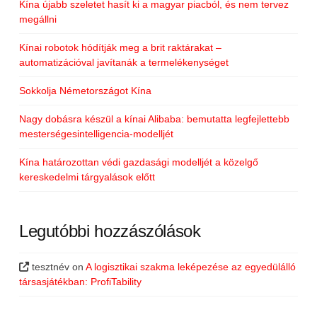
Kína újabb szeletet hasít ki a magyar piacból, és nem tervez
megállni
Kínai robotok hódítják meg a brit raktárakat –
automatizációval javítanák a termelékenységet
Sokkolja Németországot Kína
Nagy dobásra készül a kínai Alibaba: bemutatta legfejlettebb
mesterségesintelligencia-modelljét
Kína határozottan védi gazdasági modelljét a közelgő
kereskedelmi tárgyalások előtt
Legutóbbi hozzászólások
tesztnév
on
A logisztikai szakma leképezése az egyedülálló
társasjátékban: ProfiTability