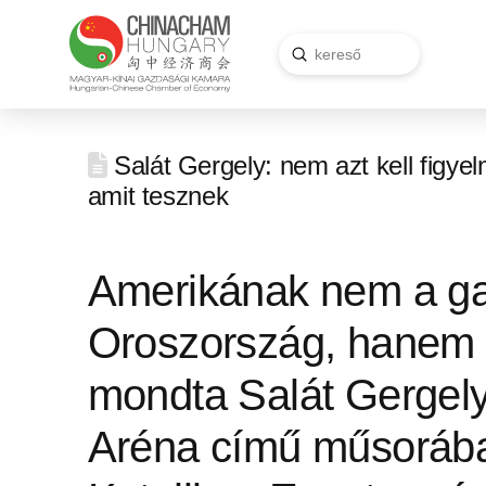
Submit
Search
Salát Gergely: nem azt kell figye
amit tesznek
Amerikának nem a ga
Oroszország, hanem K
mondta Salát Gergely
Aréna című műsoráb