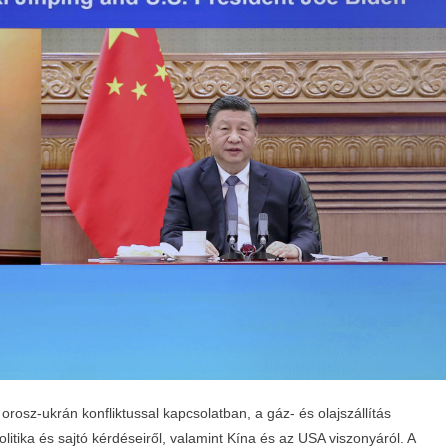
orosz-ukrán konfliktussal kapcsolatban, a gáz- és olajszállítás
olitika és sajtó kérdéseiről, valamint Kína és az USA viszonyáról. A