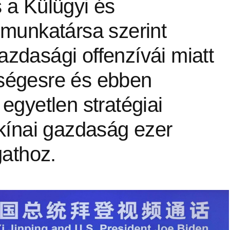
 a Külügyi és
 munkatársa szerint
zdasági offenzívái miatt
ségesre és ebben
egyetlen stratégiai
 kínai gazdaság ezer
gathoz.