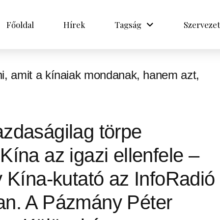
Főoldal
Hírek
Tagság
Szervezet
lni, amit a kínaiak mondanak, hanem azt,
zdaságilag törpe
ína az igazi ellenfele –
 Kína-kutató az InfoRadió
an. A Pázmány Péter