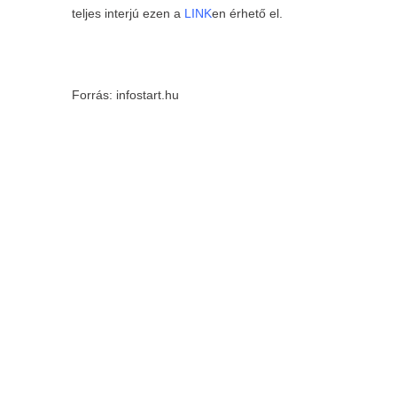
teljes interjú ezen a
LINK
en érhető el.
Forrás: infostart.hu