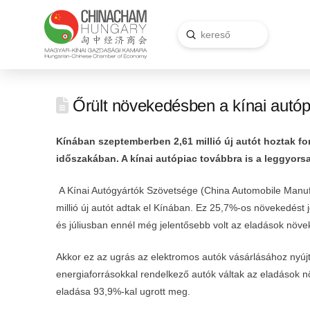
Submit
Search
Őrült növekedésben a kínai autóp
Kínában szeptemberben 2,61 millió új autót hoztak f
időszakában. A kínai autópiac továbbra is a leggyors
A Kínai Autógyártók Szövetsége (China Automobile Manufa
millió új autót adtak el Kínában. Ez 25,7%-os növekedést
és júliusban ennél még jelentősebb volt az eladások növ
Akkor ez az ugrás az elektromos autók vásárlásához nyújt
energiaforrásokkal rendelkező autók váltak az eladáso
eladása 93,9%-kal ugrott meg.