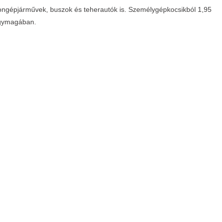
zongépjárművek, buszok és teherautók is. Személygépkocsikból 1,95
t egymagában.