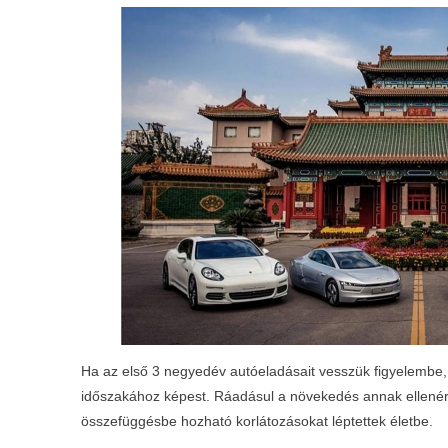
Ha az első 3 negyedév autóeladásait vesszük figyelembe
időszakához képest. Ráadásul a növekedés annak ellenér
összefüggésbe hozható korlátozásokat léptettek életbe.