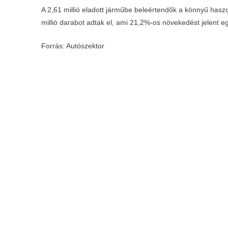
A 2,61 millió eladott járműbe beleértendők a könnyű has
millió darabot adtak el, ami 21,2%-os növekedést jelen
Forrás: Autószektor