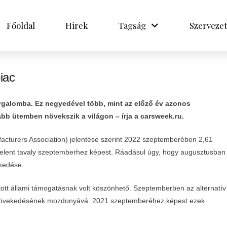
Főoldal
Hírek
Tagság
Szervezet
iac
orgalomba. Ez negyedével több, mint az előző év azonos
abb ütemben növekszik a világon – írja a carsweek.ru.
cturers Association) jelentése szerint 2022 szeptemberében 2,61
 jelent tavaly szeptemberhez képest. Ráadásul úgy, hogy augusztusban
ekedése.
ott állami támogatásnak volt köszönhető. Szeptemberben az alternatív
k növekedésének mozdonyává. 2021 szeptemberéhez képest ezek