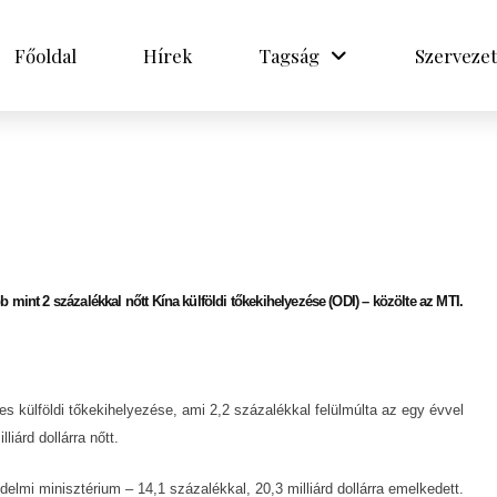
Főoldal
Hírek
Tagság
Szervezet
 mint 2 százalékkal nőtt Kína külföldi tőkekihelyezése (ODI) – közölte az MTI.
ljes külföldi tőkekihelyezése, ami 2,2 százalékkal felülmúlta az egy évvel
iárd dollárra nőtt.
elmi minisztérium – 14,1 százalékkal, 20,3 milliárd dollárra emelkedett.