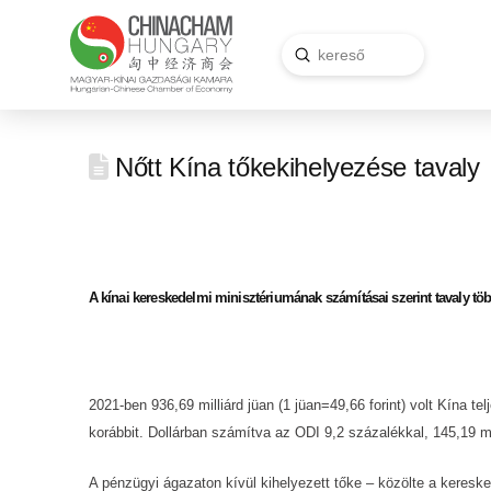
Submit
Search
Nőtt Kína tőkekihelyezése tavaly
A kínai kereskedelmi minisztériumának számításai szerint tavaly több
2021-ben 936,69 milliárd jüan (1 jüan=49,66 forint) volt Kína te
korábbit. Dollárban számítva az ODI 9,2 százalékkal, 145,19 mill
A pénzügyi ágazaton kívül kihelyezett tőke – közölte a keresked