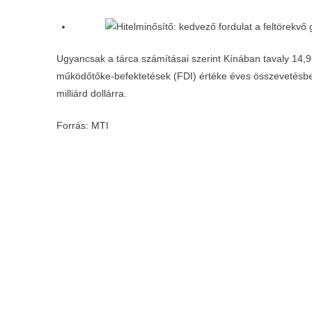
Ugyancsak a tárca számításai szerint Kínában tavaly 14,9 s
működőtőke-befektetések (FDI) értéke éves összevetésbe
milliárd dollárra.
Forrás: MTI