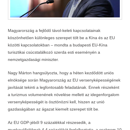
Magyarország a fejlődő távol-keleti kapcsolatainak
köszönhetően különleges szerepet tölt be a Kína és az EU
közötti kapcsolatokban – mondta a budapesti EU-Kína
turisztikai csúcstalálkozó szerda esti eseményén a
nemzetgazdasági miniszter.
Nagy Márton hangsúlyozta, hogy a héten kezdődött uniós
elnöksége során Magyarország az EU versenyképességének
javítását tekinti a legfontosabb feladatának. Ennek részeként
a turizmus volumenének növelése mellett az idegenforgalom
versenyképességét is ösztönözni kell, hiszen az unió
gazdaságában az ágazat kiemelt szerepet tölt be.
Az EU GDP-jéből 9 százalékkal részesedik, a
munkavállalóknak 4,4 százalékát foglalkoztatja, a csaknem 10