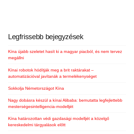
Legfrissebb bejegyzések
Kína újabb szeletet hasít ki a magyar piacból, és nem tervez
megállni
Kínai robotok hódítják meg a brit raktárakat –
automatizációval javítanák a termelékenységet
Sokkolja Németországot Kína
Nagy dobásra készül a kínai Alibaba: bemutatta legfejlettebb
mesterségesintelligencia-modelljét
Kína határozottan védi gazdasági modelljét a közelgő
kereskedelmi tárgyalások előtt