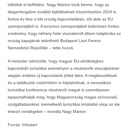
töltöttek el belföldön. Nagy Márton bízik benne, hogy az
idegenforgalom további fejlődésének köszönhetően 2024 is
fontos év lesz a két ország kapcsolatában, sőt akár az EU
szempontjából is. A turizmus szempontjából különösen fontos
eredmény, hogy néhány hete visszakerült állami tulajdonba az
ország kapujának tekinthető Budapest Liszt Ferenc
Nemzetközi Repülőtér – tette hozzá.
A miniszter üdvözölte, hogy magyar EU-elnökséghez
kapcsolódó turisztikai eseményen a résztvevők visszajelzései
alapján értékes új kapcsolatok jöttek létre. A megbeszélések
és a találkozók csütörtökön is folytatódnak, a nemzetközi
turisztikai konferencia résztvevői maguk is személyesen
tapasztalhatják meg, hogy Magyarország magas színvonalú
szolgáltatásokkal, kiemelkedő turisztikai kínálattal várja az ide
érkező vendégeket – mondta Nagy Márton.
Forrás: Infostart