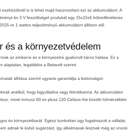
 eszközöknél is is lehet majd hasznosítani ezt az akkumulátort. A
sítményt és 3 V feszültséget produkál egy 15x15x5 köbmilliméteres
025-re 1 wattos teljesítményű akkumulátort állítson elő.
tor és a környezetvédelem
nnak az emberre és a környezetre gyakorolt káros hatása. Ez a
 alaptalan, legalábbis a Betavolt szerint.
ínaiak állítása szerint ugyanis garantálja a biztonságot.
ásoknak anélkül, hogy kigyulladna vagy felrobbanna. Az akkumulátor
 tesz, mivel mínusz 60 és plusz 120 Celsius-fok közötti hőmérsékleti
ágos és környezetbarát. Egész konkrétan úgy fogalmazott a vállalat,
nem adnak le külső sugárzást, így alkalmasak lesznek még az orvosi