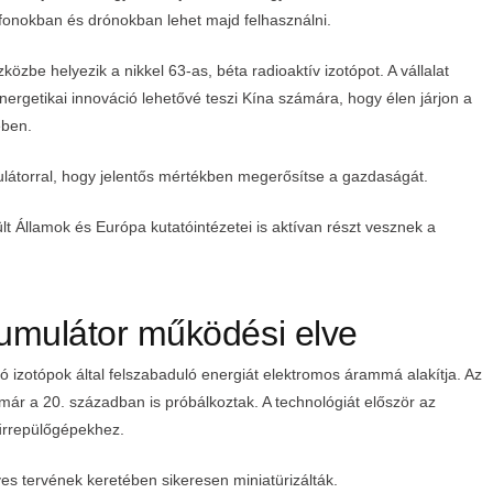
efonokban és drónokban lehet majd felhasználni.
zbe helyezik a nikkel 63-as, béta radioaktív izotópot. A vállalat
ergetikai innováció lehetővé teszi Kína számára, hogy élen járjon a
ében.
umulátorral, hogy jelentős mértékben megerősítse a gazdaságát.
 Államok és Európa kutatóintézetei is aktívan részt vesznek a
kkumulátor működési elve
 izotópok által felszabaduló energiát elektromos árammá alakítja. Az
 már a 20. században is próbálkoztak. A technológiát először az
 űrrepülőgépekhez.
es tervének keretében sikeresen miniatürizálták.