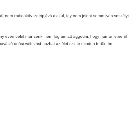
bil, nem radioaktív izotópjává alakul, így nem jelent semmilyen veszélyt
y éven belül már senki nem fog amiatt aggódni, hogy hamar lemerül
nováció óriási változást hozhat az élet szinte minden területén.