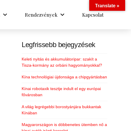
Translate »
Rendezvények
Kapcsolat
Legfrissebb bejegyzések
Keleti nyitás és akkumulátoripar: szakít a
Tisza-kormány az orbáni hagyományokkal?
Kína technológiai újdonsága a chipgyártásban
Kínai robotaxik tesztje indult el egy európai
fővárosban
A világ legrégebbi borostyánjára bukkantak
Kínában
Magyarországon is döbbenetes ütemben nő a
kínai autók iránti kereslet