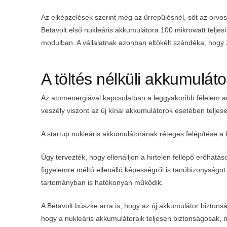
Az elképzelések szerint még az űrrepülésnél, sőt az orvosi
Betavolt első nukleáris akkumulátora 100 mikrowatt telje
modulban. A vállalatnak azonban eltökélt szándéka, hogy 2
A töltés nélküli akkumulá
Az atomenergiával kapcsolatban a leggyakoribb félelem a
veszély viszont az új kínai akkumulátorok esetében teljesen
A startup nukleáris akkumulátorának réteges felépítése a k
Úgy tervezték, hogy ellenálljon a hirtelen fellépő erőhat
figyelemre méltó ellenálló képességről is tanúbizonyságot
tartományban is hatékonyan működik.
A Betavolt büszke arra is, hogy az új akkumulátor biztons
hogy a nukleáris akkumulátoraik teljesen biztonságosak, 