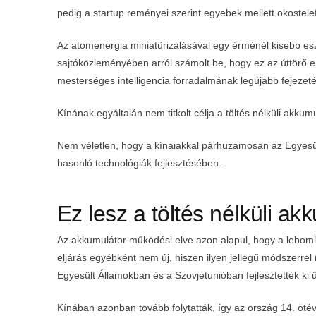
pedig a startup reményei szerint egyebek mellett okostel
Az atomenergia miniatürizálásával egy érménél kisebb eszkö
sajtóközleményében arról számolt be, hogy ez az úttörő en
mesterséges intelligencia forradalmának legújabb fejezet
Kínának egyáltalán nem titkolt célja a töltés nélküli akk
Nem véletlen, hogy a kínaiakkal párhuzamosan az Egyesült
hasonló technológiák fejlesztésében.
Ez lesz a töltés nélküli a
Az akkumulátor működési elve azon alapul, hogy a lebomló
eljárás egyébként nem új, hiszen ilyen jellegű módszerrel
Egyesült Államokban és a Szovjetunióban fejlesztették ki
Kínában azonban tovább folytatták, így az ország 14. ötév