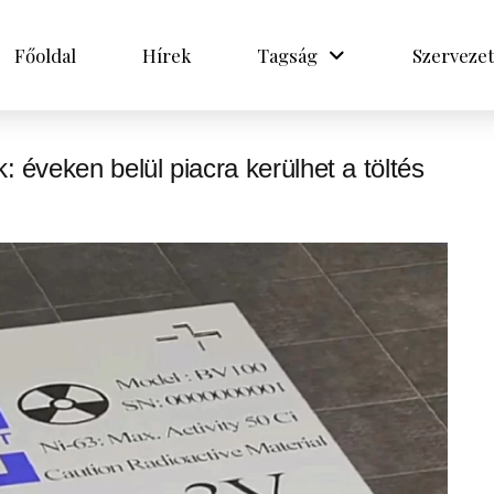
Főoldal
Hírek
Tagság
Szervezet
 éveken belül piacra kerülhet a töltés