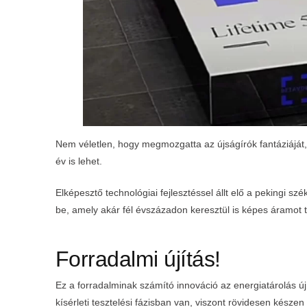
Nem véletlen, hogy megmozgatta az újságírók fantáziáját, 
év is lehet.
Elképesztő technológiai fejlesztéssel állt elő a pekingi szé
be, amely akár fél évszázadon keresztül is képes áramot te
Forradalmi újítás!
Ez a forradalminak számító innováció az energiatárolás új 
kísérleti tesztelési fázisban van, viszont rövidesen késze