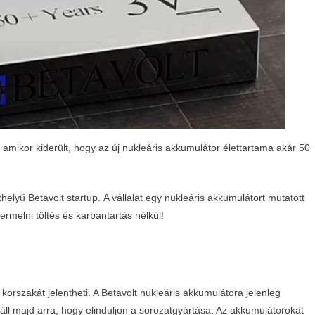
amikor kiderült, hogy az új nukleáris akkumulátor élettartama akár 50
khelyű Betavolt startup. A vállalat egy nukleáris akkumulátort mutatott
rmelni töltés és karbantartás nélkül!
korszakát jelentheti. A Betavolt nukleáris akkumulátora jelenleg
n áll majd arra, hogy elinduljon a sorozatgyártása. Az akkumulátorokat