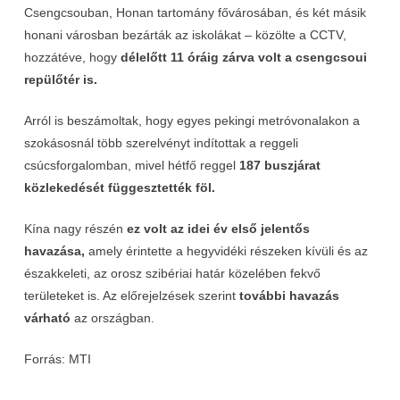
Csengcsouban, Honan tartomány fővárosában, és két másik
honani városban bezárták az iskolákat – közölte a CCTV,
hozzátéve, hogy
délelőtt 11 óráig zárva volt a csengcsoui
repülőtér is.
Arról is beszámoltak, hogy egyes pekingi metróvonalakon a
szokásosnál több szerelvényt indítottak a reggeli
csúcsforgalomban, mivel hétfő reggel
187 buszjárat
közlekedését függesztették föl.
Kína nagy részén
ez volt az idei év első jelentős
havazása,
amely érintette a hegyvidéki részeken kívüli és az
északkeleti, az orosz szibériai határ közelében fekvő
területeket is. Az előrejelzések szerint
további havazás
várható
az országban.
Forrás: MTI