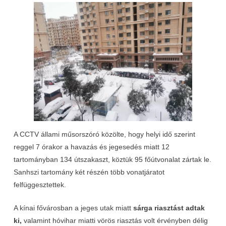
A CCTV állami műsorszóró közölte, hogy helyi idő szerint
reggel 7 órakor a havazás és jegesedés miatt 12
tartományban 134 útszakaszt, köztük 95 főútvonalat zártak le.
Sanhszi tartomány két részén több vonatjáratot
felfüggesztettek.
A kínai fővárosban a jeges utak miatt
sárga riasztást adtak
ki,
valamint hóvihar miatti vörös riasztás volt érvényben délig