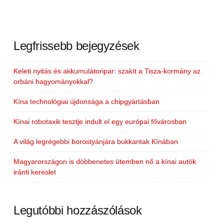
Legfrissebb bejegyzések
Keleti nyitás és akkumulátoripar: szakít a Tisza-kormány az
orbáni hagyományokkal?
Kína technológiai újdonsága a chipgyártásban
Kínai robotaxik tesztje indult el egy európai fővárosban
A világ legrégebbi borostyánjára bukkantak Kínában
Magyarországon is döbbenetes ütemben nő a kínai autók
iránti kereslet
Legutóbbi hozzászólások