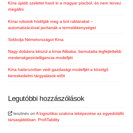
Kína újabb szeletet hasít ki a magyar piacból, és nem tervez
megállni
Kínai robotok hódítják meg a brit raktárakat –
automatizációval javítanák a termelékenységet
Sokkolja Németországot Kína
Nagy dobásra készül a kínai Alibaba: bemutatta legfejlettebb
mesterségesintelligencia-modelljét
Kína határozottan védi gazdasági modelljét a közelgő
kereskedelmi tárgyalások előtt
Legutóbbi hozzászólások
tesztnév
on
A logisztikai szakma leképezése az egyedülálló
társasjátékban: ProfiTability