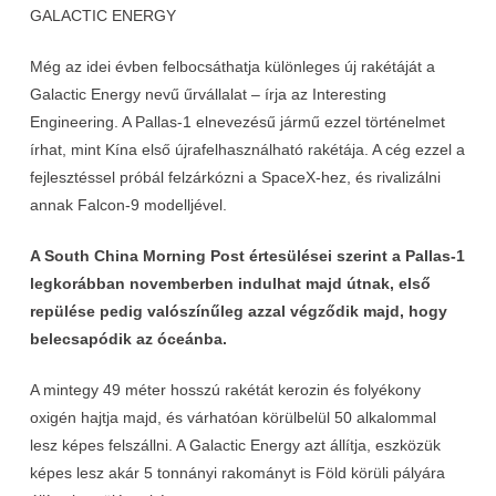
GALACTIC ENERGY
Még az idei évben felbocsáthatja különleges új rakétáját a
Galactic Energy nevű űrvállalat – írja az Interesting
Engineering. A Pallas-1 elnevezésű jármű ezzel történelmet
írhat, mint Kína első újrafelhasználható rakétája. A cég ezzel a
fejlesztéssel próbál felzárkózni a SpaceX-hez, és rivalizálni
annak Falcon-9 modelljével.
A South China Morning Post értesülései szerint a Pallas-1
legkorábban novemberben indulhat majd útnak, első
repülése pedig valószínűleg azzal végződik majd, hogy
belecsapódik az óceánba.
A mintegy 49 méter hosszú rakétát kerozin és folyékony
oxigén hajtja majd, és várhatóan körülbelül 50 alkalommal
lesz képes felszállni. A Galactic Energy azt állítja, eszközük
képes lesz akár 5 tonnányi rakományt is Föld körüli pályára