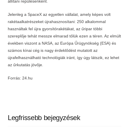
állítani repülésenként.
Jelenleg a SpaceX az egyetlen vállalat, amely képes volt
rakétaalkatrészeket újrahasznosítani: 250 alkalommal
használtak fel újra gyorsítórakétákat, az űripar többi
szereplője tehát messze elmarad tőlük ezen a téren. Az elmúlt
években viszont a NASA, az Európa Űrügynökség (ESA) és
számos kínai cég is nagy érdeklődést mutatott az
újrafelhasználható technológiák iránt, így úgy látszik, ez lehet
az űrkutatás jövője.
Forrás: 24.hu
Legfrissebb bejegyzések