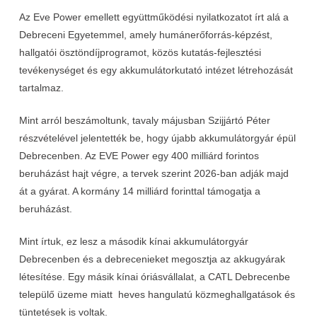
Az Eve Power emellett együttműködési nyilatkozatot írt alá a
Debreceni Egyetemmel, amely humánerőforrás-képzést,
hallgatói ösztöndíjprogramot, közös kutatás-fejlesztési
tevékenységet és egy akkumulátorkutató intézet létrehozását
tartalmaz.
Mint arról beszámoltunk, tavaly májusban Szijjártó Péter
részvételével jelentették be, hogy újabb akkumulátorgyár épül
Debrecenben. Az EVE Power egy 400 milliárd forintos
beruházást hajt végre, a tervek szerint 2026-ban adják majd
át a gyárat. A kormány 14 milliárd forinttal támogatja a
beruházást.
Mint írtuk, ez lesz a második kínai akkumulátorgyár
Debrecenben és a debrecenieket megosztja az akkugyárak
létesítése. Egy másik kínai óriásvállalat, a CATL Debrecenbe
települő üzeme miatt heves hangulatú közmeghallgatások és
tüntetések is voltak.