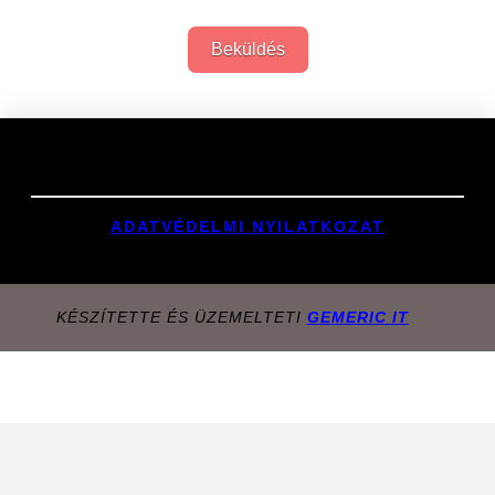
Beküldés
Links
ADATVÉDELMI NYILATKOZAT
KÉSZÍTETTE ÉS ÜZEMELTETI
GEMERIC IT