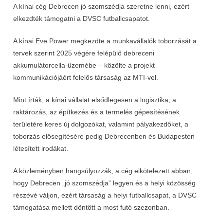
A kínai cég Debrecen jó szomszédja szeretne lenni, ezért
elkezdték támogatni a DVSC futballcsapatot.
A kínai Eve Power megkezdte a munkavállalók toborzását a
tervek szerint 2025 végére felépülő debreceni
akkumulátorcella-üzemébe – közölte a projekt
kommunikációjáért felelős társaság az MTI-vel.
Mint írták, a kínai vállalat elsődlegesen a logisztika, a
raktározás, az építkezés és a termelés gépesítésének
területére keres új dolgozókat, valamint pályakezdőket, a
toborzás elősegítésére pedig Debrecenben és Budapesten
létesített irodákat.
A közleményben hangsúlyozzák, a cég elkötelezett abban,
hogy Debrecen „jó szomszédja” legyen és a helyi közösség
részévé váljon, ezért társaság a helyi futballcsapat, a DVSC
támogatása mellett döntött a most futó szezonban.