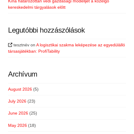
Kína határozottan védi gazdasági modelljét a közelgő
kereskedelmi tárgyalások előtt
Legutóbbi hozzászólások
tesztnév
on
A logisztikai szakma leképezése az egyedülálló
társasjátékban: ProfiTability
Archívum
August 2026
(5)
July 2026
(23)
June 2026
(25)
May 2026
(18)