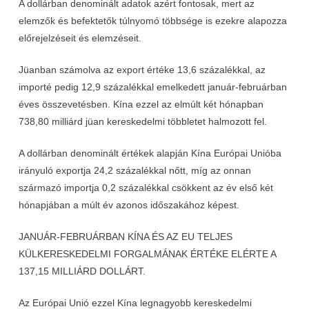
A dollárban denominált adatok azért fontosak, mert az
elemzők és befektetők túlnyomó többsége is ezekre alapozza
előrejelzéseit és elemzéseit.
Jüanban számolva az export értéke 13,6 százalékkal, az
importé pedig 12,9 százalékkal emelkedett január-februárban
éves összevetésben. Kína ezzel az elmúlt két hónapban
738,80 milliárd jüan kereskedelmi többletet halmozott fel.
A dollárban denominált értékek alapján Kína Európai Unióba
irányuló exportja 24,2 százalékkal nőtt, míg az onnan
származó importja 0,2 százalékkal csökkent az év első két
hónapjában a múlt év azonos időszakához képest.
JANUÁR-FEBRUÁRBAN KÍNA ÉS AZ EU TELJES
KÜLKERESKEDELMI FORGALMÁNAK ÉRTÉKE ELÉRTE A
137,15 MILLIÁRD DOLLÁRT.
Az Európai Unió ezzel Kína legnagyobb kereskedelmi