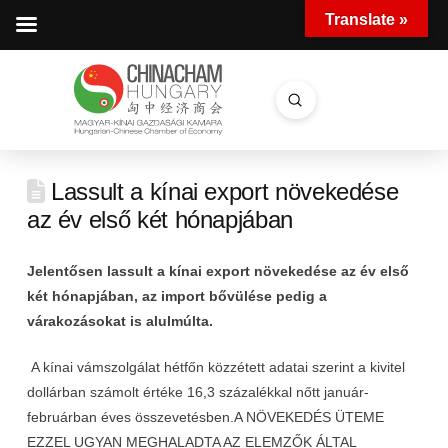
Translate »
Submit
Search
Lassult a kínai export növekedése
az év első két hónapjában
Jelentősen lassult a kínai export növekedése az év első
két hónapjában, az import bővülése pedig a
várakozásokat is alulmúlta.
A kínai vámszolgálat hétfőn közzétett adatai szerint a kivitel
dollárban számolt értéke 16,3 százalékkal nőtt január-
februárban éves összevetésben.
A NÖVEKEDÉS ÜTEME
EZZEL UGYAN MEGHALADTA AZ ELEMZŐK ÁLTAL