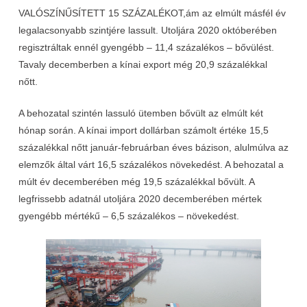
VALÓSZÍNŰSÍTETT 15 SZÁZALÉKOT,
ám az elmúlt másfél év
legalacsonyabb szintjére lassult. Utoljára 2020 októberében
regisztráltak ennél gyengébb – 11,4 százalékos – bővülést.
Tavaly decemberben a kínai export még 20,9 százalékkal
nőtt.
A behozatal szintén lassuló ütemben bővült az elmúlt két
hónap során. A kínai import dollárban számolt értéke 15,5
százalékkal nőtt január-februárban éves bázison, alulmúlva az
elemzők által várt 16,5 százalékos növekedést. A behozatal a
múlt év decemberében még 19,5 százalékkal bővült. A
legfrissebb adatnál utoljára 2020 decemberében mértek
gyengébb mértékű – 6,5 százalékos – növekedést.