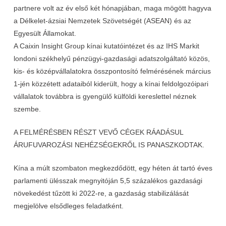
partnere volt az év első két hónapjában, maga mögött hagyva
a Délkelet-ázsiai Nemzetek Szövetségét (ASEAN) és az
Egyesült Államokat.
A Caixin Insight Group kínai kutatóintézet és az IHS Markit
londoni székhelyű pénzügyi-gazdasági adatszolgáltató közös,
kis- és középvállalatokra összpontosító felmérésének március
1-jén közzétett adataiból kiderült, hogy a kínai feldolgozóipari
vállalatok továbbra is gyengülő külföldi kereslettel néznek
szembe.
A FELMÉRÉSBEN RÉSZT VEVŐ CÉGEK RÁADÁSUL
ÁRUFUVAROZÁSI NEHÉZSÉGEKRŐL IS PANASZKODTAK.
Kína a múlt szombaton megkezdődött, egy héten át tartó éves
parlamenti ülésszak megnyitóján 5,5 százalékos gazdasági
növekedést tűzött ki 2022-re, a gazdaság stabilizálását
megjelölve elsődleges feladatként.