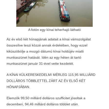
A fotón egy kínai teherhajó látható
Az év első két hónapjának adatait a kínai vámszolgálat
összesítve teszi közzé annak érdekében, hogy ezzel
kiküszöbölje a mozgó dátumú kínai holdújév miatti
munkaszünet hatását. Idén az egy héten át tartó
munkaszünet január 31-ével vette kezdetét.
A KÍNAI KÜLKERESKEDELMI MÉRLEG 115,95 MILLIÁRD
DOLLÁROS TÖBBLETTEL ZÁRT AZ ÉV ELSŐ KÉT
HÓNAPJÁBAN.
Elemzők 99,50 milliárd dolláros szufficitet jósoltak a
decemberi, 94,46 milliárd dolláros többlet után.