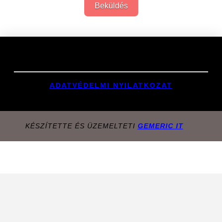
Beküldés
Links
ADATVÉDELMI NYILATKOZAT
KÉSZÍTETTE ÉS ÜZEMELTETI
GEMERIC IT
Oldal tetejére