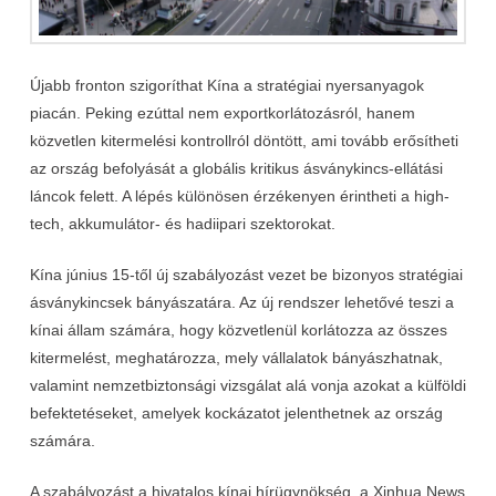
Újabb fronton szigoríthat Kína a stratégiai nyersanyagok
piacán. Peking ezúttal nem exportkorlátozásról, hanem
közvetlen kitermelési kontrollról döntött, ami tovább erősítheti
az ország befolyását a globális kritikus ásványkincs-ellátási
láncok felett. A lépés különösen érzékenyen érintheti a high-
tech, akkumulátor- és hadiipari szektorokat.
Kína június 15-től új szabályozást vezet be bizonyos stratégiai
ásványkincsek bányászatára. Az új rendszer lehetővé teszi a
kínai állam számára, hogy közvetlenül korlátozza az összes
kitermelést, meghatározza, mely vállalatok bányászhatnak,
valamint nemzetbiztonsági vizsgálat alá vonja azokat a külföldi
befektetéseket, amelyek kockázatot jelenthetnek az ország
számára.
A szabályozást a hivatalos kínai hírügynökség, a Xinhua News