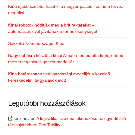
Kína újabb szeletet hasít ki a magyar piacból, és nem tervez
megállni
Kínai robotok hódítják meg a brit raktárakat –
automatizációval javítanák a termelékenységet
Sokkolja Németországot Kína
Nagy dobásra készül a kínai Alibaba: bemutatta legfejlettebb
mesterségesintelligencia-modelljét
Kína határozottan védi gazdasági modelljét a közelgő
kereskedelmi tárgyalások előtt
Legutóbbi hozzászólások
tesztnév
on
A logisztikai szakma leképezése az egyedülálló
társasjátékban: ProfiTability