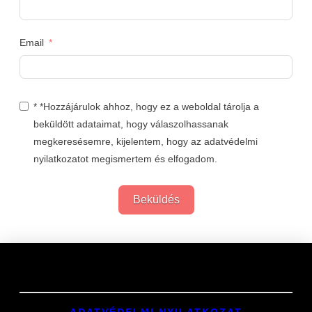
Email
* *Hozzájárulok ahhoz, hogy ez a weboldal tárolja a
beküldött adataimat, hogy válaszolhassanak
megkeresésemre, kijelentem, hogy az adatvédelmi
nyilatkozatot megismertem és elfogadom.
Beküldés
Links
ADATVÉDELMI NYILATKOZAT