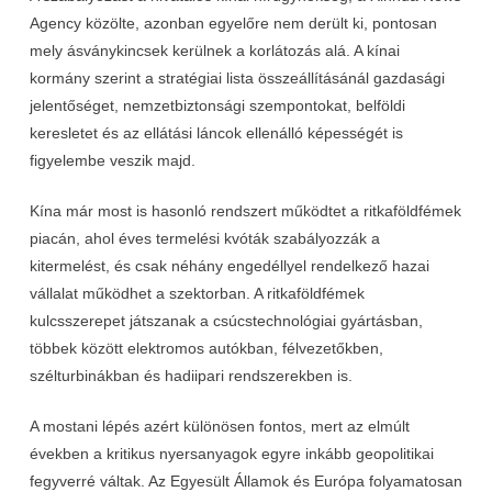
Agency közölte, azonban egyelőre nem derült ki, pontosan
mely ásványkincsek kerülnek a korlátozás alá. A kínai
kormány szerint a stratégiai lista összeállításánál gazdasági
jelentőséget, nemzetbiztonsági szempontokat, belföldi
keresletet és az ellátási láncok ellenálló képességét is
figyelembe veszik majd.
Kína már most is hasonló rendszert működtet a ritkaföldfémek
piacán, ahol éves termelési kvóták szabályozzák a
kitermelést, és csak néhány engedéllyel rendelkező hazai
vállalat működhet a szektorban. A ritkaföldfémek
kulcsszerepet játszanak a csúcstechnológiai gyártásban,
többek között elektromos autókban, félvezetőkben,
szélturbinákban és hadiipari rendszerekben is.
A mostani lépés azért különösen fontos, mert az elmúlt
években a kritikus nyersanyagok egyre inkább geopolitikai
fegyverré váltak. Az Egyesült Államok és Európa folyamatosan