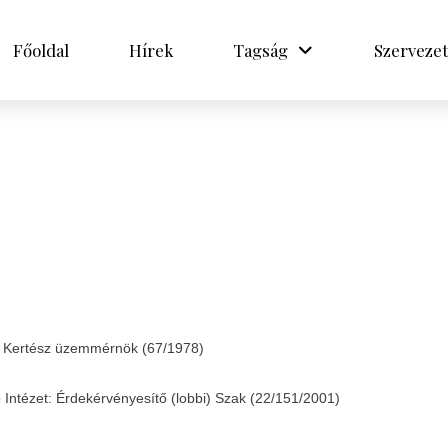
Főoldal
Hírek
Tagság
Szervezet
t: Kertész üzemmérnök (67/1978)
ntézet: Érdekérvényesítő (lobbi) Szak (22/151/2001)