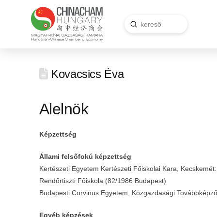
Submit
Search
Kovacsics Éva
Alelnök
Képzettség
Állami felsőfokú képzettség
Kertészeti Egyetem Kertészeti Főiskolai Kara, Kecskemé
Rendőrtiszti Főiskola (82/1986 Budapest)
Budapesti Corvinus Egyetem, Közgazdasági Továbbképző I
Egyéb képzések