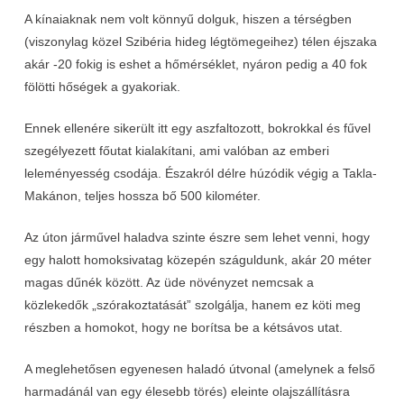
A kínaiaknak nem volt könnyű dolguk, hiszen a térségben
(viszonylag közel Szibéria hideg légtömegeihez) télen éjszaka
akár -20 fokig is eshet a hőmérséklet, nyáron pedig a 40 fok
fölötti hőségek a gyakoriak.
Ennek ellenére sikerült itt egy aszfaltozott, bokrokkal és fűvel
szegélyezett főutat kialakítani, ami valóban az emberi
leleményesség csodája. Északról délre húzódik végig a Takla-
Makánon, teljes hossza bő 500 kilométer.
Az úton járművel haladva szinte észre sem lehet venni, hogy
egy halott homoksivatag közepén száguldunk, akár 20 méter
magas dűnék között. Az üde növényzet nemcsak a
közlekedők „szórakoztatását” szolgálja, hanem ez köti meg
részben a homokot, hogy ne borítsa be a kétsávos utat.
A meglehetősen egyenesen haladó útvonal (amelynek a felső
harmadánál van egy élesebb törés) eleinte olajszállításra