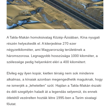
A Takla-Makán homoksivatag Közép-Ázsiában, Kína nyugati
részén helyezkedik el. A kiterjedése 270 ezer
négyzetkilométer, ami Magyarország területének a
háromszorosa. Legnagyobb hosszúsága 1000 kilométer, a
szélessége pedig helyenként eléri a 400 kilométert.
Elvileg egy ilyen kopár, kietlen térség nem sok mindenre
alkalmas, a kínaiak azonban megengedhetik maguknak, hogy
ne ismerjék a „lehetetlen” szót. Hajdan a Takla-Makán északi
és déli szegélyén haladt át a legendás selyemút, és ennek
ötletétől vezérelten hozták létre 1995-ben a Tarim sivatagi
főutat.