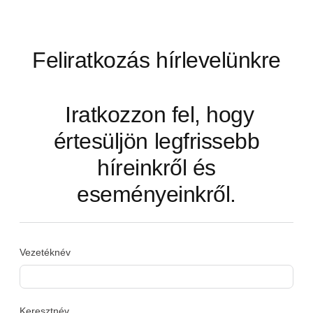
Feliratkozás hírlevelünkre
Iratkozzon fel, hogy
értesüljön legfrissebb
híreinkről és
eseményeinkről.
Vezetéknév
Keresztnév