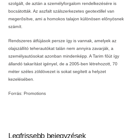
szolgált, de aztán a személyforgalom rendelkezésére is
bocsátották. Az aszfalt szálszerkezetes geotextillel van
megerősítve, ami a homokos talajon különösen előnyösnek
számít.
Rendszeres átfújások persze így is vannak, amelyek az
olajszállító teherautókat talán nem annyira zavarják, a
személyautósokat azonban mindenképp. A Tarim főút így
állandó takarítást igényel, de a 2005-ben létrehozott, 70
méter széles zöldövezet is sokat segített a helyzet
kezelésében.
Forrás: Promotions
Legfrissebb bejegyzések