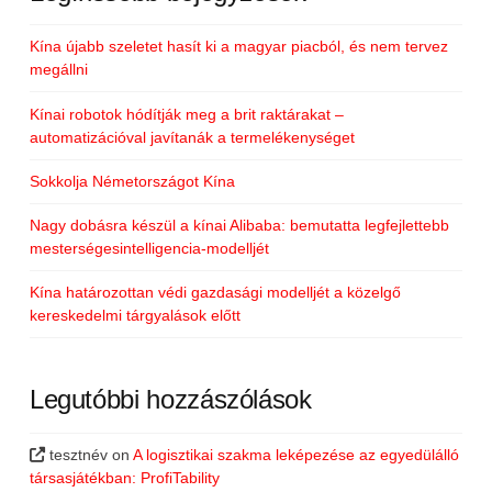
Kína újabb szeletet hasít ki a magyar piacból, és nem tervez
megállni
Kínai robotok hódítják meg a brit raktárakat –
automatizációval javítanák a termelékenységet
Sokkolja Németországot Kína
Nagy dobásra készül a kínai Alibaba: bemutatta legfejlettebb
mesterségesintelligencia-modelljét
Kína határozottan védi gazdasági modelljét a közelgő
kereskedelmi tárgyalások előtt
Legutóbbi hozzászólások
tesztnév
on
A logisztikai szakma leképezése az egyedülálló
társasjátékban: ProfiTability