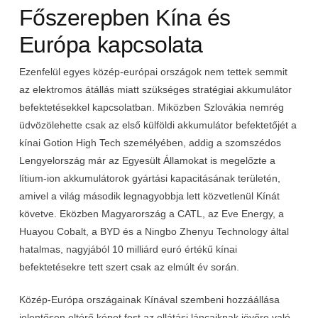
Főszerepben Kína és
Európa kapcsolata
Ezenfelül egyes közép-európai országok nem tettek semmit
az elektromos átállás miatt szükséges stratégiai akkumulátor
befektetésekkel kapcsolatban. Miközben Szlovákia nemrég
üdvözölehette csak az első külföldi akkumulátor befektetőjét a
kínai Gotion High Tech személyében, addig a szomszédos
Lengyelország már az Egyesült Államokat is megelőzte a
lítium-ion akkumulátorok gyártási kapacitásának területén,
amivel a világ második legnagyobbja lett közvetlenül Kínát
követve. Eközben Magyarország a CATL, az Eve Energy, a
Huayou Cobalt, a BYD és a Ningbo Zhenyu Technology által
hatalmas, nagyjából 10 milliárd euró értékű kínai
befektetésekre tett szert csak az elmúlt év során.
Közép-Európa országainak Kínával szembeni hozzáállása
jelentősen eltérő képet fest az ellátási láncaiknak jövőre való