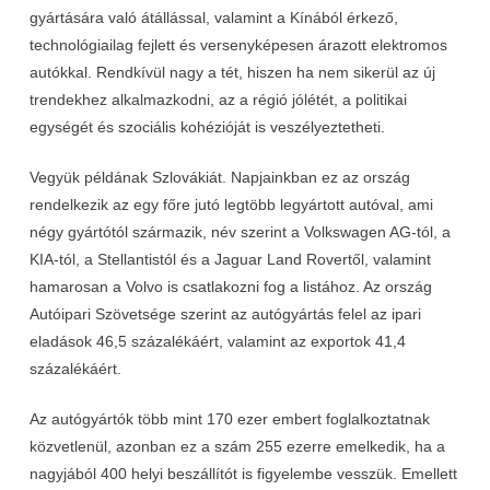
gyártására való átállással, valamint a Kínából érkező,
technológiailag fejlett és versenyképesen árazott elektromos
autókkal. Rendkívül nagy a tét, hiszen ha nem sikerül az új
trendekhez alkalmazkodni, az a régió jólétét, a politikai
egységét és szociális kohézióját is veszélyeztetheti.
Vegyük példának Szlovákiát. Napjainkban ez az ország
rendelkezik az egy főre jutó legtöbb legyártott autóval, ami
négy gyártótól származik, név szerint a Volkswagen AG-tól, a
KIA-tól, a Stellantistól és a Jaguar Land Rovertől, valamint
hamarosan a Volvo is csatlakozni fog a listához. Az ország
Autóipari Szövetsége szerint az autógyártás felel az ipari
eladások 46,5 százalékáért, valamint az exportok 41,4
százalékáért.
Az autógyártók több mint 170 ezer embert foglalkoztatnak
közvetlenül, azonban ez a szám 255 ezerre emelkedik, ha a
nagyjából 400 helyi beszállítót is figyelembe vesszük. Emellett