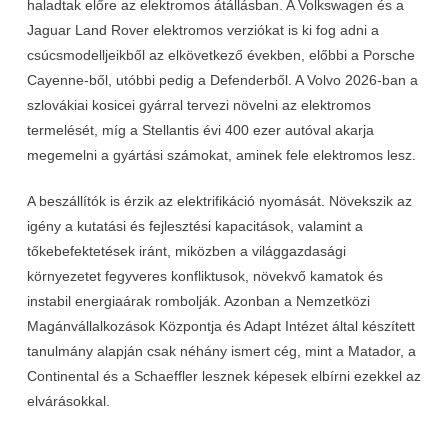
haladtak előre az elektromos átállásban. A Volkswagen és a
Jaguar Land Rover elektromos verziókat is ki fog adni a
csúcsmodelljeikből az elkövetkező években, előbbi a Porsche
Cayenne-ből, utóbbi pedig a Defenderből. A Volvo 2026-ban a
szlovákiai kosicei gyárral tervezi növelni az elektromos
termelését, míg a Stellantis évi 400 ezer autóval akarja
megemelni a gyártási számokat, aminek fele elektromos lesz.
A beszállítók is érzik az elektrifikáció nyomását. Növekszik az
igény a kutatási és fejlesztési kapacitások, valamint a
tőkebefektetések iránt, miközben a világgazdasági
környezetet fegyveres konfliktusok, növekvő kamatok és
instabil energiaárak rombolják. Azonban a Nemzetközi
Magánvállalkozások Központja és Adapt Intézet által készített
tanulmány alapján csak néhány ismert cég, mint a Matador, a
Continental és a Schaeffler lesznek képesek elbírni ezekkel az
elvárásokkal.