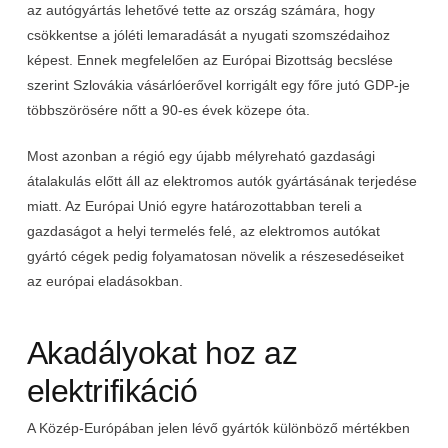
az autógyártás lehetővé tette az ország számára, hogy
csökkentse a jóléti lemaradását a nyugati szomszédaihoz
képest. Ennek megfelelően az Európai Bizottság becslése
szerint Szlovákia vásárlóerővel korrigált egy főre jutó GDP-je
többszörösére nőtt a 90-es évek közepe óta.
Most azonban a régió egy újabb mélyreható gazdasági
átalakulás előtt áll az elektromos autók gyártásának terjedése
miatt. Az Európai Unió egyre határozottabban tereli a
gazdaságot a helyi termelés felé, az elektromos autókat
gyártó cégek pedig folyamatosan növelik a részesedéseiket
az európai eladásokban.
Akadályokat hoz az
elektrifikáció
A Közép-Európában jelen lévő gyártók különböző mértékben