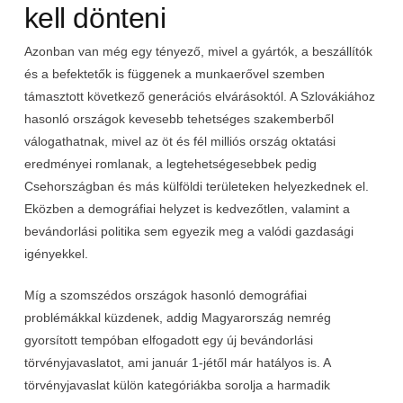
kell dönteni
Azonban van még egy tényező, mivel a gyártók, a beszállítók
és a befektetők is függenek a munkaerővel szemben
támasztott következő generációs elvárásoktól. A Szlovákiához
hasonló országok kevesebb tehetséges szakemberből
válogathatnak, mivel az öt és fél milliós ország oktatási
eredményei romlanak, a legtehetségesebbek pedig
Csehországban és más külföldi területeken helyezkednek el.
Eközben a demográfiai helyzet is kedvezőtlen, valamint a
bevándorlási politika sem egyezik meg a valódi gazdasági
igényekkel.
Míg a szomszédos országok hasonló demográfiai
problémákkal küzdenek, addig Magyarország nemrég
gyorsított tempóban elfogadott egy új bevándorlási
törvényjavaslatot, ami január 1-jétől már hatályos is. A
törvényjavaslat külön kategóriákba sorolja a harmadik