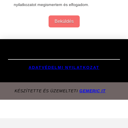
nyilatkozatot megismertem és elfogadom.
Beküldés
Links
ADATVÉDELMI NYILATKOZAT
KÉSZÍTETTE ÉS ÜZEMELTETI
GEMERIC IT