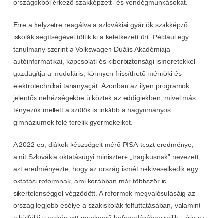
országokból érkező szakképzett- és vendégmunkásokat.
Erre a helyzetre reagálva a szlovákiai gyártók szakképző
iskolák segítségével töltik ki a keletkezett űrt. Például egy
tanulmány szerint a Volkswagen Duális Akadémiája
autóinformatikai, kapcsolati és kiberbiztonsági ismeretekkel
gazdagítja a moduláris, könnyen frissíthető mérnöki és
elektrotechnikai tananyagát. Azonban az ilyen programok
jelentős nehézségekbe ütköztek az eddigiekben, mivel más
tényezők mellett a szülők is inkább a hagyományos
gimnáziumok felé terelik gyermekeiket.
A 2022-es, diákok készségeit mérő PISA-teszt eredménye,
amit Szlovákia oktatásügyi minisztere „tragikusnak” nevezett,
azt eredményezte, hogy az ország ismét nekiveselkedik egy
oktatási reformnak, ami korábban már többször is
sikertelenséggel végződött. A reformok megvalósulásáig az
ország legjobb esélye a szakiskolák felfuttatásában, valamint
a külföldi szakképzett munkaerő befogadásában rejlik – írja az