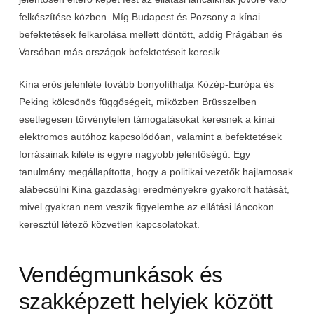
felkészítése közben. Míg Budapest és Pozsony a kínai
befektetések felkarolása mellett döntött, addig Prágában és
Varsóban más országok befektetéseit keresik.
Kína erős jelenléte tovább bonyolíthatja Közép-Európa és
Peking kölcsönös függőségeit, miközben Brüsszelben
esetlegesen törvénytelen támogatásokat keresnek a kínai
elektromos autóhoz kapcsolódóan, valamint a befektetések
forrásainak kiléte is egyre nagyobb jelentőségű. Egy
tanulmány megállapította, hogy a politikai vezetők hajlamosak
alábecsülni Kína gazdasági eredményekre gyakorolt hatását,
mivel gyakran nem veszik figyelembe az ellátási láncokon
keresztül létező közvetlen kapcsolatokat.
Vendégmunkások és
szakképzett helyiek között