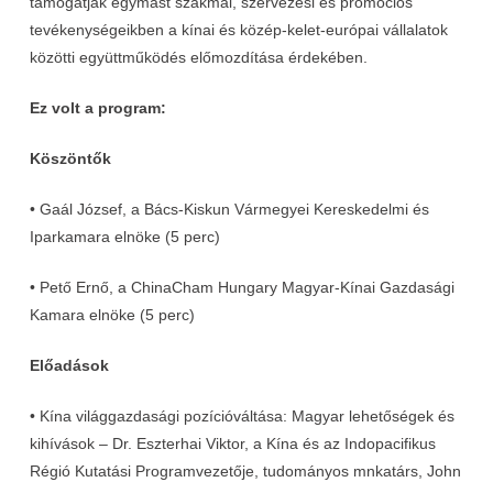
támogatják egymást szakmai, szervezési és promóciós
tevékenységeikben a kínai és közép-kelet-európai vállalatok
közötti együttműködés előmozdítása érdekében.
Ez volt a program:
Köszöntők
• Gaál József, a Bács-Kiskun Vármegyei Kereskedelmi és
Iparkamara elnöke (5 perc)
• Pető Ernő, a ChinaCham Hungary Magyar-Kínai Gazdasági
Kamara elnöke (5 perc)
Előadások
• Kína világgazdasági pozícióváltása: Magyar lehetőségek és
kihívások – Dr. Eszterhai Viktor, a Kína és az Indopacifikus
Régió Kutatási Programvezetője, tudományos mnkatárs, John