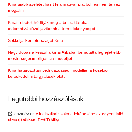
Kína újabb szeletet hasít ki a magyar piacból, és nem tervez
megállni
Kínai robotok hódítják meg a brit raktárakat –
automatizációval javítanák a termelékenységet
Sokkolja Németországot Kína
Nagy dobásra készül a kínai Alibaba: bemutatta legfejlettebb
mesterségesintelligencia-modelljét
Kína határozottan védi gazdasági modelljét a közelgő
kereskedelmi tárgyalások előtt
Legutóbbi hozzászólások
tesztnév
on
A logisztikai szakma leképezése az egyedülálló
társasjátékban: ProfiTability