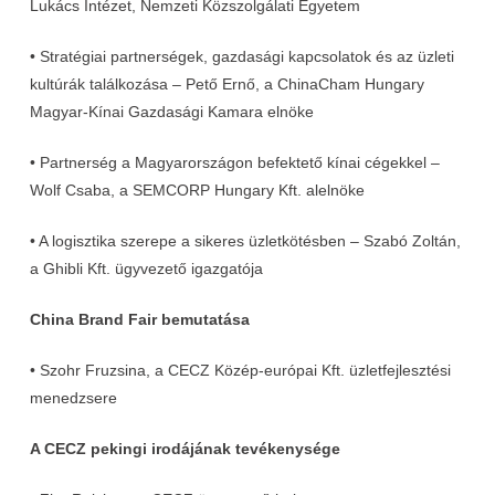
Lukács Intézet, Nemzeti Közszolgálati Egyetem
• Stratégiai partnerségek, gazdasági kapcsolatok és az üzleti
kultúrák találkozása – Pető Ernő, a ChinaCham Hungary
Magyar-Kínai Gazdasági Kamara elnöke
• Partnerség a Magyarországon befektető kínai cégekkel –
Wolf Csaba, a SEMCORP Hungary Kft. alelnöke
• A logisztika szerepe a sikeres üzletkötésben – Szabó Zoltán,
a Ghibli Kft. ügyvezető igazgatója
China Brand Fair bemutatása
• Szohr Fruzsina, a CECZ Közép-európai Kft. üzletfejlesztési
menedzsere
A CECZ pekingi irodájának tevékenysége