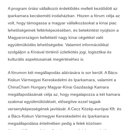
A program óriási vállalkozói érdeklődés mellett kezdődött az
iparkamara kecskeméti irodaházban. Hiszen a fórum célja az
volt, hogy támogassa a magyar vállalkozásokat a kínai piac
lehetőségeinek feltérképezésében, és betekintést nyújtson a
Magyarországon befektető nagy kínai cégekkel való
együttműködés lehetőségeibe. Valamint információkkal
szolgáljon a Kínával történő üzletkötés jogi, logisztikai és
kulturális aspektusainak megértéséhez is.
A fórumon két megállapodás aláírására is sor került. A Bács-
Kiskun Vármegyei Kereskedelmi és Iparkamara, valamint a
ChinaCham Hungary Magyar-Kínai Gazdasági Kamara
megállapodásának célja az, hogy megalapozza a két kamara
szakmai együttműködését, elősegítve ezzel tagjaik
versenyképességének javítását. A Cecz Közép-európai Kft. és
a Bács-Kiskun Vármegyei Kereskedelmi és Iparkamara
megaállapodása értelmében pedig a felek közösen