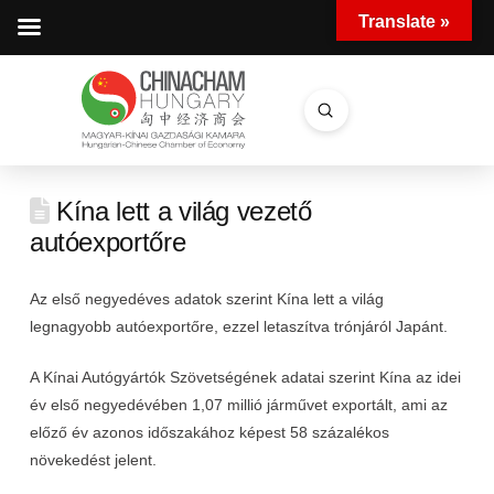
Translate »
Submit
Search
Kína lett a világ vezető
autóexportőre
Az első negyedéves adatok szerint Kína lett a világ
legnagyobb autóexportőre, ezzel letaszítva trónjáról Japánt.
A Kínai Autógyártók Szövetségének adatai szerint Kína az idei
év első negyedévében 1,07 millió járművet exportált, ami az
előző év azonos időszakához képest 58 százalékos
növekedést jelent.