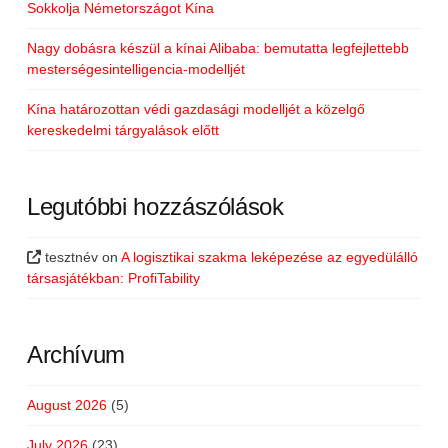
Sokkolja Németországot Kína
Nagy dobásra készül a kínai Alibaba: bemutatta legfejlettebb
mesterségesintelligencia-modelljét
Kína határozottan védi gazdasági modelljét a közelgő
kereskedelmi tárgyalások előtt
Legutóbbi hozzászólások
tesztnév
on
A logisztikai szakma leképezése az egyedülálló
társasjátékban: ProfiTability
Archívum
August 2026
(5)
July 2026
(23)