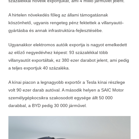
százalékkal növelik exportjukat, ami 4 millió járművet jelent.
A hirtelen növekedés főleg az állami támogatásnak
köszönhető, ugyanis rengeteg pénz fektettek a villanyautó-
gyártásba és annak infrastruktúra-fejlesztésébe.
Ugyanakkor elektromos autóik exportja is nagyot emelkedett
az előző negyedévhez képest: 93 százalékkal több
villanyautót exportáltak, ez 380 ezer darabot jelent, ami pedig
a teljes exportjuk 40 százaléka.
A kínai piacon a legnagyobb exportőr a Tesla kínai részlege
volt 90 ezer darab autóval. A második helyen a SAIC Motor
személygépkocsikra szakosodott egysége állt 50 000
darabbal, a BYD pedig 30 000 járművel.