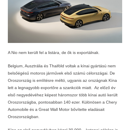
A Nio nem került fel a listára, de ők is exportálnak.
Belgium, Ausztrália és Thaiföld voltak a kínai gyártású nem
belsőégésű motoros járművek első számú célországai. De
Oroszország is említésre méltó, ugyanis az országnak Kína
lett a legnagyobb exportőre a szankciók miatt. Az előző év
első negyedévéhez képest háromszor több kínai autó került
Oroszországba, pontosabban 140 ezer. Különösen a Chery
Automobile és a Great Wall Motor bővítette eladásait
Oroszországban.