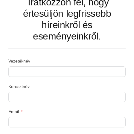
Iratkozzon fel, hogy
értesüljön legfrissebb
híreinkről és
eseményeinkről.
Vezetéknév
Keresztnév
Email