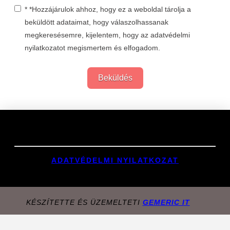
* *Hozzájárulok ahhoz, hogy ez a weboldal tárolja a
beküldött adataimat, hogy válaszolhassanak
megkeresésemre, kijelentem, hogy az adatvédelmi
nyilatkozatot megismertem és elfogadom.
Beküldés
Links
ADATVÉDELMI NYILATKOZAT
KÉSZÍTETTE ÉS ÜZEMELTETI
GEMERIC IT