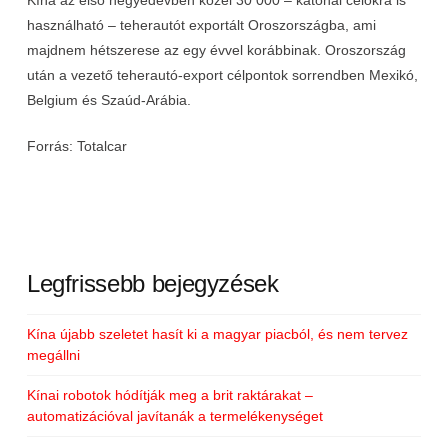
Kína az első negyedévben közel 30 000 – katonai célokra is
használható – teherautót exportált Oroszországba, ami
majdnem hétszerese az egy évvel korábbinak. Oroszország
után a vezető teherautó-export célpontok sorrendben Mexikó,
Belgium és Szaúd-Arábia.
Forrás: Totalcar
Legfrissebb bejegyzések
Kína újabb szeletet hasít ki a magyar piacból, és nem tervez
megállni
Kínai robotok hódítják meg a brit raktárakat –
automatizációval javítanák a termelékenységet