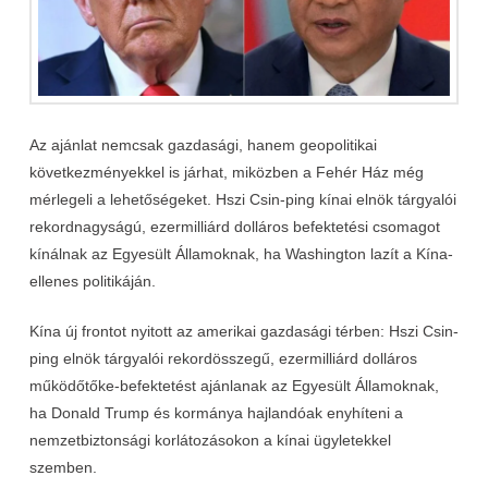
Az ajánlat nemcsak gazdasági, hanem geopolitikai
következményekkel is járhat, miközben a Fehér Ház még
mérlegeli a lehetőségeket. Hszi Csin-ping kínai elnök tárgyalói
rekordnagyságú, ezermilliárd dolláros befektetési csomagot
kínálnak az Egyesült Államoknak, ha Washington lazít a Kína-
ellenes politikáján.
Kína új frontot nyitott az amerikai gazdasági térben: Hszi Csin-
ping elnök tárgyalói rekordösszegű, ezermilliárd dolláros
működőtőke-befektetést ajánlanak az Egyesült Államoknak,
ha Donald Trump és kormánya hajlandóak enyhíteni a
nemzetbiztonsági korlátozásokon a kínai ügyletekkel
szemben.