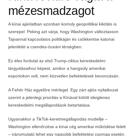
mézesmadzagot
A kínai ajánlatban azonban komoly geopolitikai kikötés is
szerepel: Peking azt várja, hogy Washington változtasson
Tajvannal kapcsolatos politikáján és csökkentse katonai
jelenlétét a csendes-óceáni térségben.
Ez éles fordulat az első Trump-ciklus kereskedelmi
tárgyalásaihoz képest, amikor a hangsúly amerikai
exportokon volt, nem közvetlen befektetések bevonzásán.
A Fehér Ház egyelőre mérlegel. Egy zárt ajtós nyilatkozat
szerint a jelenlegi prioritás a Kínával kötött ideiglenes
kereskedelmi megállapodások betartatása.
Ugyanakkor a TikTok-keretmegállapodás modellje –
Washington ellenőrzése a kínai cég amerikai működése felett
– iránymutató lehet egy nagyobb befektetési csomag esetén.