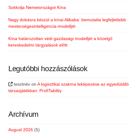
Sokkolja Németországot Kína
Nagy dobásra készül a kínai Alibaba: bemutatta legfejlettebb
mesterségesintelligencia-modelljét
Kína határozottan védi gazdasági modelljét a közelgő
kereskedelmi tárgyalások előtt
Legutóbbi hozzászólások
tesztnév
on
A logisztikai szakma leképezése az egyedülálló
társasjátékban: ProfiTability
Archívum
August 2026
(5)