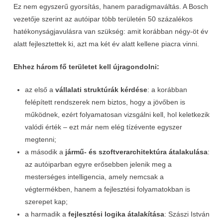
Ez nem egyszerű gyorsítás, hanem paradigmaváltás. A Bosch
vezetője szerint az autóipar több területén 50 százalékos
hatékonyságjavulásra van szükség: amit korábban négy-öt év
alatt fejlesztettek ki, azt ma két év alatt kellene piacra vinni.
Ehhez három fő területet kell újragondolni:
az első a
vállalati struktúrák kérdése
: a korábban
felépített rendszerek nem biztos, hogy a jövőben is
működnek, ezért folyamatosan vizsgálni kell, hol keletkezik
valódi érték – ezt már nem elég tízévente egyszer
megtenni;
a második a
jármű- és szoftverarchitektúra átalakulása
:
az autóiparban egyre erősebben jelenik meg a
mesterséges intelligencia, amely nemcsak a
végtermékben, hanem a fejlesztési folyamatokban is
szerepet kap;
a harmadik a
fejlesztési logika átalakítása
: Szászi István