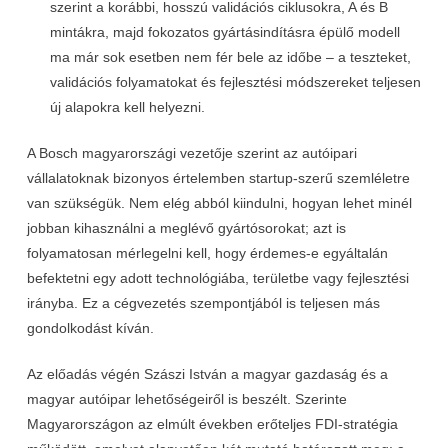
szerint a korábbi, hosszú validációs ciklusokra, A és B
mintákra, majd fokozatos gyártásindításra épülő modell
ma már sok esetben nem fér bele az időbe – a teszteket,
validációs folyamatokat és fejlesztési módszereket teljesen
új alapokra kell helyezni.
A Bosch magyarországi vezetője szerint az autóipari
vállalatoknak bizonyos értelemben startup-szerű szemléletre
van szükségük. Nem elég abból kiindulni, hogyan lehet minél
jobban kihasználni a meglévő gyártósorokat; azt is
folyamatosan mérlegelni kell, hogy érdemes-e egyáltalán
befektetni egy adott technológiába, területbe vagy fejlesztési
irányba. Ez a cégvezetés szempontjából is teljesen más
gondolkodást kíván.
Az előadás végén Szászi István a magyar gazdaság és a
magyar autóipar lehetőségeiről is beszélt. Szerinte
Magyarországon az elmúlt években erőteljes FDI-stratégia