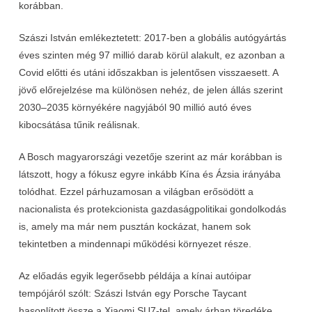
korábban.
Szászi István emlékeztetett: 2017-ben a globális autógyártás
éves szinten még 97 millió darab körül alakult, ez azonban a
Covid előtti és utáni időszakban is jelentősen visszaesett. A
jövő előrejelzése ma különösen nehéz, de jelen állás szerint
2030–2035 környékére nagyjából 90 millió autó éves
kibocsátása tűnik reálisnak.
A Bosch magyarországi vezetője szerint az már korábban is
látszott, hogy a fókusz egyre inkább Kína és Ázsia irányába
tolódhat. Ezzel párhuzamosan a világban erősödött a
nacionalista és protekcionista gazdaságpolitikai gondolkodás
is, amely ma már nem pusztán kockázat, hanem sok
tekintetben a mindennapi működési környezet része.
Az előadás egyik legerősebb példája a kínai autóipar
tempójáról szólt: Szászi István egy Porsche Taycant
hasonlított össze a Xiaomi SU7-tel, amely árban töredéke,