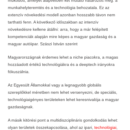
működött, amelyet alapvetően két mutató határozott meg: a
munkahelyteremtés és a technológia behozatala. Ez az
extenzív növekedési modell azonban hosszabb távon nem
tartható fenn. A következő időszakban az intenzív
növekedésre kellene átállni: arra, hogy a már felépített
kompetenciák alapján mire képes a magyar gazdaság és a
magyar autóipar. Szászi István szerint
Magyarországnak érdemes lehet a niche piacokra, a magas
hozzáadott értékű technológiákra és a deeptech irányokra
fókuszálnia.
Az Egyesült Államokkal vagy a legnagyobb globális
szereplőkkel méretben nem lehet versenyezni, de speciális,
technológiaigényes területeken lehet keresnivalója a magyar
gazdaságnak.
A másik kitörési pont a multidiszciplináris gondolkodás lehet:
olyan területek összekapcsolása, ahol az ipari,
technológiai
,