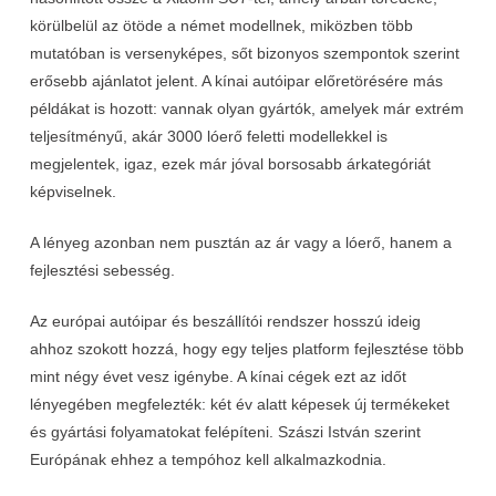
körülbelül az ötöde a német modellnek, miközben több
mutatóban is versenyképes, sőt bizonyos szempontok szerint
erősebb ajánlatot jelent. A kínai autóipar előretörésére más
példákat is hozott: vannak olyan gyártók, amelyek már extrém
teljesítményű, akár 3000 lóerő feletti modellekkel is
megjelentek, igaz, ezek már jóval borsosabb árkategóriát
képviselnek.
A lényeg azonban nem pusztán az ár vagy a lóerő, hanem a
fejlesztési sebesség.
Az európai autóipar és beszállítói rendszer hosszú ideig
ahhoz szokott hozzá, hogy egy teljes platform fejlesztése több
mint négy évet vesz igénybe. A kínai cégek ezt az időt
lényegében megfelezték: két év alatt képesek új termékeket
és gyártási folyamatokat felépíteni. Szászi István szerint
Európának ehhez a tempóhoz kell alkalmazkodnia.