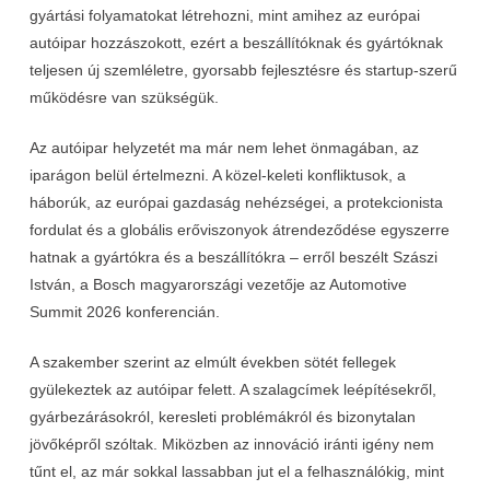
gyártási folyamatokat létrehozni, mint amihez az európai
autóipar hozzászokott, ezért a beszállítóknak és gyártóknak
teljesen új szemléletre, gyorsabb fejlesztésre és startup-szerű
működésre van szükségük.
Az autóipar helyzetét ma már nem lehet önmagában, az
iparágon belül értelmezni. A közel-keleti konfliktusok, a
háborúk, az európai gazdaság nehézségei, a protekcionista
fordulat és a globális erőviszonyok átrendeződése egyszerre
hatnak a gyártókra és a beszállítókra – erről beszélt Szászi
István, a Bosch magyarországi vezetője az Automotive
Summit 2026 konferencián.
A szakember szerint az elmúlt években sötét fellegek
gyülekeztek az autóipar felett. A szalagcímek leépítésekről,
gyárbezárásokról, keresleti problémákról és bizonytalan
jövőképről szóltak. Miközben az innováció iránti igény nem
tűnt el, az már sokkal lassabban jut el a felhasználókig, mint