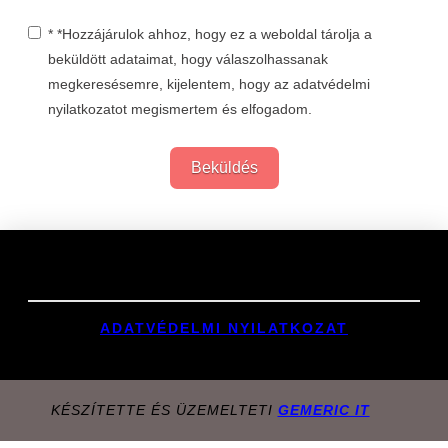
* *Hozzájárulok ahhoz, hogy ez a weboldal tárolja a
beküldött adataimat, hogy válaszolhassanak
megkeresésemre, kijelentem, hogy az adatvédelmi
nyilatkozatot megismertem és elfogadom.
Beküldés
Links
ADATVÉDELMI NYILATKOZAT
KÉSZÍTETTE ÉS ÜZEMELTETI
GEMERIC IT