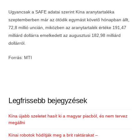
Ugyancsak a SAFE adatai szerint Kína aranytartaléka
szeptemberben már az ötödik egymást követő hónapban állt,
72,8 millió uncián, miközben az aranytartalék értéke 191,47
milliárd dollárra emelkedett az augusztusi 182,98 milliárd
dollárról.
Forrás: MTI
Legfrissebb bejegyzések
Kína újabb szeletet hasít ki a magyar piacból, és nem tervez
megállni
Kínai robotok hódítják meg a brit raktárakat –