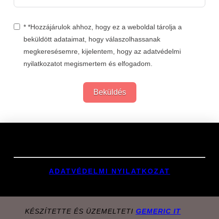
* *Hozzájárulok ahhoz, hogy ez a weboldal tárolja a
beküldött adataimat, hogy válaszolhassanak
megkeresésemre, kijelentem, hogy az adatvédelmi
nyilatkozatot megismertem és elfogadom.
Beküldés
Links
ADATVÉDELMI NYILATKOZAT
KÉSZÍTETTE ÉS ÜZEMELTETI
GEMERIC IT