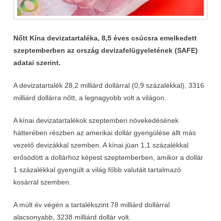
Nőtt Kína devizatartaléka, 8,5 éves csúcsra emelkedett
szeptemberben az ország devizafelügyeletének (SAFE)
adatai szerint.
A devizatartalék 28,2 milliárd dollárral (0,9 százalékkal), 3316
milliárd dollárra nőtt, a legnagyobb volt a világon.
A kínai devizatartalékok szeptemberi növekedésének
hátterében részben az amerikai dollár gyengülése állt más
vezető devizákkal szemben. A kínai jüan 1,1 százalékkal
erősödött a dollárhoz képest szeptemberben, amikor a dollár
1 százalékkal gyengült a világ főbb valutáit tartalmazó
kosárral szemben.
A múlt év végén a tartalékszint 78 milliárd dollárral
alacsonyabb, 3238 milliárd dollár volt.