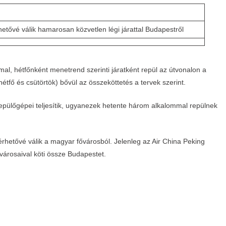
rhetővé válik hamarosan közvetlen légi járattal Budapestről
al, hétfőnként menetrend szerinti járatként repül az útvonalon a
(hétfő és csütörtök) bővül az összeköttetés a tervek szerint.
repülőgépei teljesítik, ugyanezek hetente három alkalommal repülnek
lérhetővé válik a magyar fővárosból. Jelenleg az Air China Peking
 városaival köti össze Budapestet.