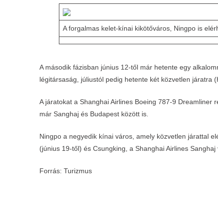
A forgalmas kelet-kínai kikötőváros, Ningpo is elé
A második fázisban június 12-től már hetente egy alkalomm
légitársaság, júliustól pedig hetente két közvetlen járatra 
A járatokat a Shanghai Airlines Boeing 787-9 Dreamliner 
már Sanghaj és Budapest között is.
Ningpo a negyedik kínai város, amely közvetlen járattal e
(június 19-től) és Csungking, a Shanghai Airlines Sanghaj
Forrás: Turizmus