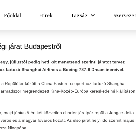
Főoldal
Hírek
Tagság
Szervezet
égi járat Budapestről
gy, júliustól pedig heti két menetrend szerinti járatot tervez
 tartozó Shanghai Airlines a Boeing 787-9 Dreamlinereivel.
zi Repülőtér között a China Eastern-csoporthoz tartozó Shanghai
n harmadszor megrendezett Kína-Közép-Európa kereskedelmi kiállításon
n, majd június 5-én két közvetlen charter-járatpár repül a Jangce-delta
áros és a magyar főváros között. Az első járat helyi idő szerint május
ssza Ningpóba.