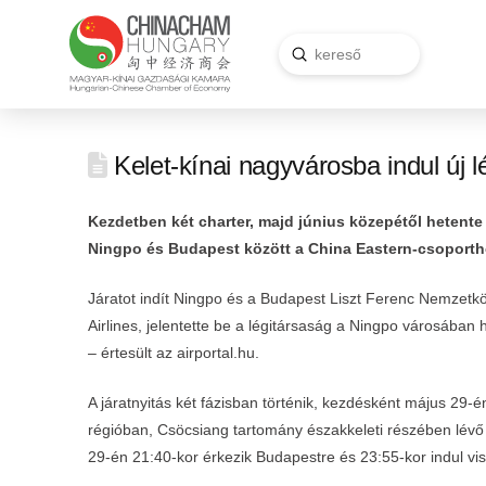
Submit
Search
Kelet-kínai nagyvárosba indul új l
Kezdetben két charter, majd június közepétől hetente e
Ningpo és Budapest között a China Eastern-csoporthoz
Járatot indít Ningpo és a Budapest Liszt Ferenc Nemzetkö
Airlines, jelentette be a légitársaság a Ningpo városába
– értesült az airportal.hu.
A járatnyitás két fázisban történik, kezdésként május 29-é
régióban, Csöcsiang tartomány északkeleti részében lévő v
29-én 21:40-kor érkezik Budapestre és 23:55-kor indul vi