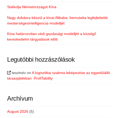
Sokkolja Németországot Kína
Nagy dobásra készül a kínai Alibaba: bemutatta legfejlettebb
mesterségesintelligencia-modelljét
Kína határozottan védi gazdasági modelljét a közelgő
kereskedelmi tárgyalások előtt
Legutóbbi hozzászólások
tesztnév
on
A logisztikai szakma leképezése az egyedülálló
társasjátékban: ProfiTability
Archívum
August 2026
(5)