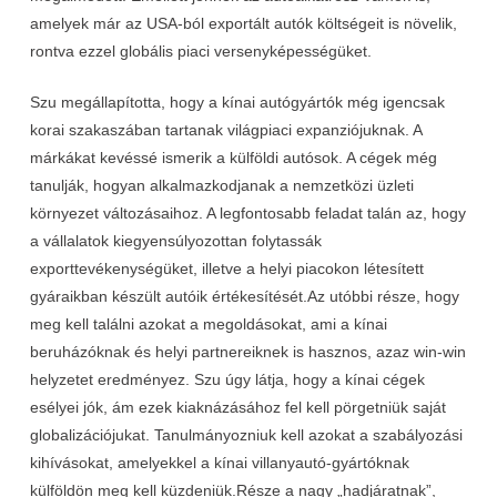
amelyek már az USA-ból exportált autók költségeit is növelik,
rontva ezzel globális piaci versenyképességüket.
Szu megállapította, hogy a kínai autógyártók még igencsak
korai szakaszában tartanak világpiaci expanziójuknak. A
márkákat kevéssé ismerik a külföldi autósok. A cégek még
tanulják, hogyan alkalmazkodjanak a nemzetközi üzleti
környezet változásaihoz. A legfontosabb feladat talán az, hogy
a vállalatok kiegyensúlyozottan folytassák
exporttevékenységüket, illetve a helyi piacokon létesített
gyáraikban készült autóik értékesítését.Az utóbbi része, hogy
meg kell találni azokat a megoldásokat, ami a kínai
beruházóknak és helyi partnereiknek is hasznos, azaz win-win
helyzetet eredményez. Szu úgy látja, hogy a kínai cégek
esélyei jók, ám ezek kiaknázásához fel kell pörgetniük saját
globalizációjukat. Tanulmányozniuk kell azokat a szabályozási
kihívásokat, amelyekkel a kínai villanyautó-gyártóknak
külföldön meg kell küzdeniük.Része a nagy „hadjáratnak”,