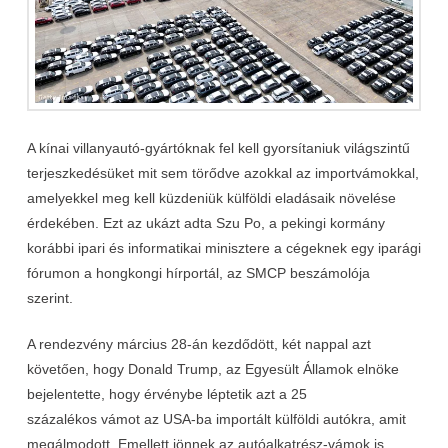
A kínai villanyautó-gyártóknak fel kell gyorsítaniuk világszintű
terjeszkedésüket mit sem törődve azokkal az importvámokkal,
amelyekkel meg kell küzdeniük külföldi eladásaik növelése
érdekében. Ezt az ukázt adta Szu Po, a pekingi kormány
korábbi ipari és informatikai minisztere a cégeknek egy iparági
fórumon a hongkongi hírportál, az SMCP beszámolója
szerint.
A rendezvény március 28-án kezdődött, két nappal azt
követően, hogy Donald Trump, az Egyesült Államok elnöke
bejelentette, hogy érvénybe léptetik azt a 25
százalékos vámot az USA-ba importált külföldi autókra, amit
megálmodott. Emellett jönnek az autóalkatrész-vámok is,