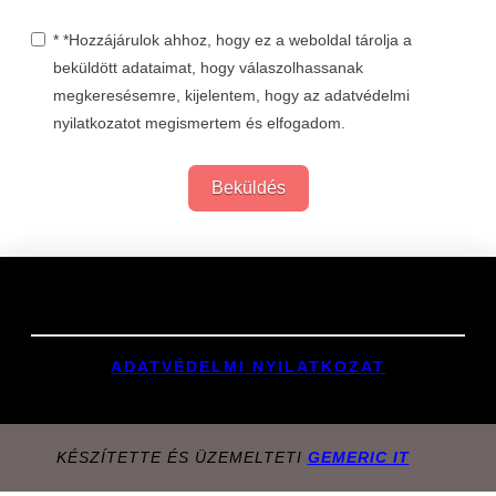
* *Hozzájárulok ahhoz, hogy ez a weboldal tárolja a
beküldött adataimat, hogy válaszolhassanak
megkeresésemre, kijelentem, hogy az adatvédelmi
nyilatkozatot megismertem és elfogadom.
Beküldés
Links
ADATVÉDELMI NYILATKOZAT
KÉSZÍTETTE ÉS ÜZEMELTETI
GEMERIC IT