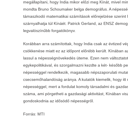
megállapítani, hogy India mikor előzi meg Kínát, mivel m
mondta Bruno Schoumaker belga demográfus. A népességi f
támaszkodó matematikai számítások előrejelzése szerint 
szárnyalhatja túl Kínáét. Patrick Gerland, az ENSZ demogr
legvalószínűbb forgatókönyv.
Korábban arra számítottak, hogy India csak az évtized v
csökkenése miatt ez az időpont előrébb került. Kínában 
lassul a népességnövekedés üteme. Ezen nem változtatott
egykepolitikával, és szorgalmazni kezdte a két- később p
népességgel rendelkezik, magasabb népszaporulati mutat
csecsemőhalandóság aránya. A kutatók kiemelik, hogy itt
népességgel, mert a fordulat komoly társadalmi és gazd
száma, ami pörgetheti a gazdasági aktivitást, Kínában vis
gondoskodnia az idősödő népességről.
Forrás: MTI