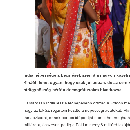
India népessége a becslések szerint a nagyon közeli 
Kínáét; lehet ugyan, hogy csak júliusban, de az sem k
hírügynökség hétfőn demográfusokra hivatkozva.
Hamarosan India lesz a legnépesebb ország a Földön mege
hogy az ENSZ rögzíteni kezdte a népességi adatokat. Miv
támaszkodni, ennek pontos időpontját nem lehet meghatá
milliárdot, összesen pedig a Föld mintegy 8 milliárd lakó