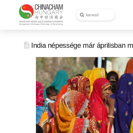
Submit
Search
India népessége már áprilisban m