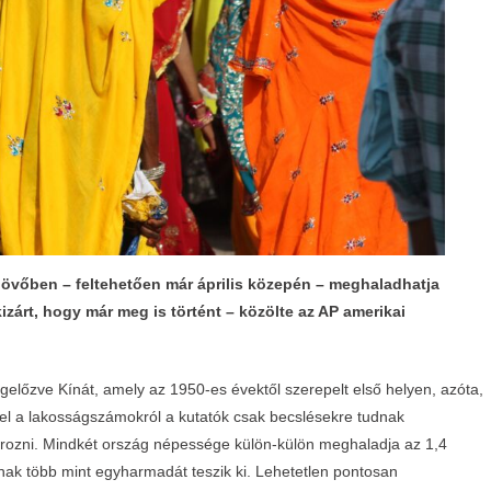
jövőben – feltehetően már április közepén – meghaladhatja
izárt, hogy már meg is történt – közölte az AP amerikai
lőzve Kínát, amely az 1950-es évektől szerepelt első helyen, azóta,
el a lakosságszámokról a kutatók csak becslésekre tudnak
rozni. Mindkét ország népessége külön-külön meghaladja az 1,4
jának több mint egyharmadát teszik ki. Lehetetlen pontosan