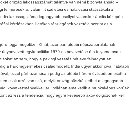
indkét ország lakosságszámát tekintve van némi bizonytalanság –
elmérésekre, valamint születési és halálozási statisztikákra
India lakosságszáma legnagyobb eséllyel valamikor április közepén
áfiai kérdésekben illetékes részlegének vezetője szerint ez a
égére fogja megelőzni Kínát, azonban utóbbi népszaporulatának
az úgynevezett egykepolitika 1979-es bevezetése óta folyamatosan
 sokat az sem, hogy a pekingi vezetés hét éve felhagyott az
edig a háromgyermekes családmodellt. India ugyanakkor jóval fiatalabb
óval, ezzel párhuzamosan pedig az utóbbi három évtizedben esett a
 nem csak arról van szó, melyik ország büszkélkedhet a legnagyobb
asági következményekkel jár. Indiában emelkedik a munkaképes korúak
zont az lesz a tendencia, hogy egyre kevesebb aktív dolgozónak kell