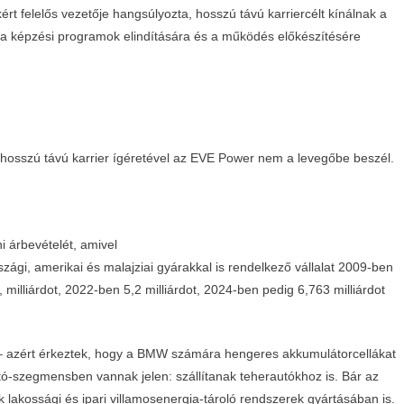
 felelős vezetője hangsúlyozta, hosszú távú karriercélt kínálnak a
 a képzési programok elindítására és a működés előkészítésére
ó hosszú távú karrier ígéretével az EVE Power nem a levegőbe beszél.
ni árbevételét, amivel
rszági, amerikai és malajziai gyárakkal is rendelkező vállalat 2009-ben
, milliárdot, 2022-ben 5,2 milliárdot, 2024-ben pedig 6,763 milliárdot
k – azért érkeztek, hogy a BMW számára hengeres akkumulátorcellákat
-szegmensben vannak jelen: szállítanak teherautókhoz is. Bár az
k lakossági és ipari villamosenergia-tároló rendszerek gyártásában is.