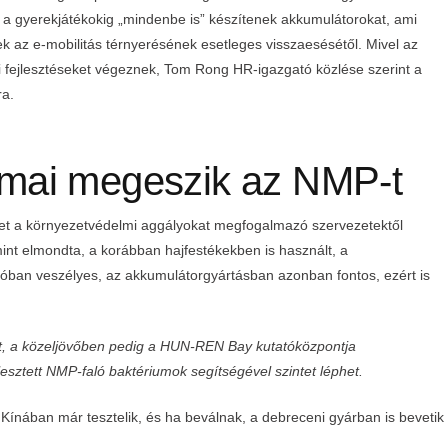
l a gyerekjátékokig „mindenbe is” készítenek akkumulátorokat, ami
k az e-mobilitás térnyerésének esetleges visszaesésétől. Mivel az
ai fejlesztéseket végeznek, Tom Rong HR-igazgató közlése szerint a
ra.
mai megeszik az NMP-t
et a környezetvédelmi aggályokat megfogalmazó szervezetektől
nt elmondta, a korábban hajfestékekben is használt, a
lóban veszélyes, az akkumulátorgyártásban azonban fontos, ezért is
tt, a közeljövőben pedig a HUN-REN Bay kutatóközpontja
esztett NMP-faló baktériumok segítségével szintet léphet.
nában már tesztelik, és ha beválnak, a debreceni gyárban is bevetik