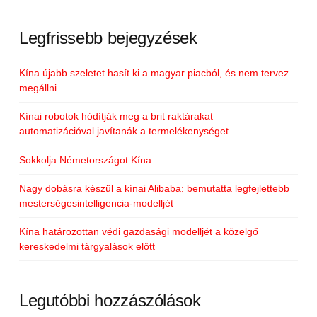
Legfrissebb bejegyzések
Kína újabb szeletet hasít ki a magyar piacból, és nem tervez
megállni
Kínai robotok hódítják meg a brit raktárakat –
automatizációval javítanák a termelékenységet
Sokkolja Németországot Kína
Nagy dobásra készül a kínai Alibaba: bemutatta legfejlettebb
mesterségesintelligencia-modelljét
Kína határozottan védi gazdasági modelljét a közelgő
kereskedelmi tárgyalások előtt
Legutóbbi hozzászólások