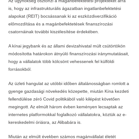
Az ügynökség ösztönzi a magánbefektetési projekteket arra
is, hogy az infrastrukturális ágazatban ingatlanbefektetési
alapokat (REIT) bocsássanak ki az eszközdiverzifikáció
előmozdítása és a magánbefektetések finanszírozási
csatornáinak további kiszélesítése érdekében.
A kínai jegybank és az állami devizahivatal múlt csütörtökön
módosította határokon átnyúló finanszírozási iránymutatásait,
hogy a vállalatok több kölcsönt vehessenek fel külföldi
forrásokból.
Az üzleti hangulat az utóbbi időben általánosságban romlott a
gyenge gazdasági növekedés közepette, miután Kína kezdeti
fellendülése zéró Covid politikából való kilépést követően
megingott. Az elmúlt három évben keményen lecsaptak az
internetes platformokkal foglalkozó vállalatokra, köztük az e-
kereskedelmi óriásra, az Alibabára is.
Miután az elmúlt években számos magánvállalat életét