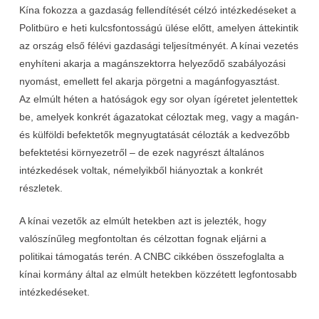
Kína fokozza a gazdaság fellendítését célzó intézkedéseket a
Politbüro e heti kulcsfontosságú ülése előtt, amelyen áttekintik
az ország első félévi gazdasági teljesítményét. A kínai vezetés
enyhíteni akarja a magánszektorra helyeződő szabályozási
nyomást, emellett fel akarja pörgetni a magánfogyasztást.
Az elmúlt héten a hatóságok egy sor olyan ígéretet jelentettek
be, amelyek konkrét ágazatokat céloztak meg, vagy a magán-
és külföldi befektetők megnyugtatását célozták a kedvezőbb
befektetési környezetről – de ezek nagyrészt általános
intézkedések voltak, némelyikből hiányoztak a konkrét
részletek.
A kínai vezetők az elmúlt hetekben azt is jelezték, hogy
valószínűleg megfontoltan és célzottan fognak eljárni a
politikai támogatás terén. A CNBC cikkében összefoglalta a
kínai kormány által az elmúlt hetekben közzétett legfontosabb
intézkedéseket.