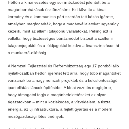
Hétfőn a kínai vezetés egy sor intézkedést jelentett be a
magánberuházások ösztönzésére. Ezt követte a kínai
kormány és a kommunista párt szerdán tett közös ígérete,
amelyben megfogadták, hogy a magánvállalatokat ugyanúgy
kezelik, mint az állami tulajdonú vállalatokat. Peking azt is
vállalta, hogy tisztességes bánásmódot biztosít a szellemi
tulajdonjogoktól és a földjogoktól kezdve a finanszírozáson át
a munkaerő-ellátásig.
A Nemzeti Fejlesztési és Reformbizottság egy 17 pontból álló
nyilatkozatban hétfőn ígéretet tett arra, hogy több magántőkét
vonzanak be a nagy nemzeti projektek és a kulcsfontosságú
ipari ellátási láncok építésébe. A kínai vezetés megígérte,
hogy támogatni fogja a magánbefektetéseket az olyan
ágazatokban – mint a közlekedés, a vízvédelem, a tiszta
energia, az új infrastruktúra, a fejlett gyártás és a modern
mezőgazdasági létesítmények.