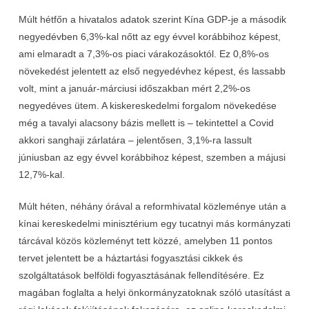
Múlt hétfőn a hivatalos adatok szerint Kína GDP-je a második
negyedévben 6,3%-kal nőtt az egy évvel korábbihoz képest,
ami elmaradt a 7,3%-os piaci várakozásoktól. Ez 0,8%-os
növekedést jelentett az első negyedévhez képest, és lassabb
volt, mint a január-márciusi időszakban mért 2,2%-os
negyedéves ütem. A kiskereskedelmi forgalom növekedése
még a tavalyi alacsony bázis mellett is – tekintettel a Covid
akkori sanghaji zárlatára – jelentősen, 3,1%-ra lassult
júniusban az egy évvel korábbihoz képest, szemben a májusi
12,7%-kal.
Múlt héten, néhány órával a reformhivatal közleménye után a
kínai kereskedelmi minisztérium egy tucatnyi más kormányzati
tárcával közös közleményt tett közzé, amelyben 11 pontos
tervet jelentett be a háztartási fogyasztási cikkek és
szolgáltatások belföldi fogyasztásának fellendítésére. Ez
magában foglalta a helyi önkormányzatoknak szóló utasítást a