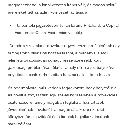
megnehezítette, a kínai vezetés irányt vált, és magas szintű
ígéreteket tett az üzleti környezet javítására
írta pénteki jegyzetében Julian Evans-Pritchard, a Capital
Economics China Economics vezetője.
“De bár a szolgáltatási szektor egyes részei profitálnának egy
támogatóbb hivatalos hozzáállásból, a magánvállalatok
jelenlegi óvatosságának nagy része szélesebb körű
gazdasági problémákat tükröz, amely ellen a szabályozási
enyhítések csak korlátozottan használnak” – tette hozzá.
Az reformhivatal múlt kedden fogadkozott, hogy helyreállítja
és bővíti a fogyasztást egy széles körű tervben a növekedés
ösztönzésére, amely magában foglalja a háztartások
jövedelmének növelését, a magánvállalkozások üzleti
környezetének javítását és a fiatalok foglalkoztatásának
stabilizálását.