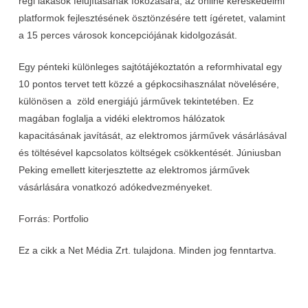
régi lakások felújításának fokozására, az online kereskedelmi
platformok fejlesztésének ösztönzésére tett ígéretet, valamint
a 15 perces városok koncepciójának kidolgozását.
Egy pénteki különleges sajtótájékoztatón a reformhivatal egy
10 pontos tervet tett közzé a gépkocsihasználat növelésére,
különösen a zöld energiájú járművek tekintetében. Ez
magában foglalja a vidéki elektromos hálózatok
kapacitásának javítását, az elektromos járművek vásárlásával
és töltésével kapcsolatos költségek csökkentését. Júniusban
Peking emellett kiterjesztette az elektromos járművek
vásárlására vonatkozó adókedvezményeket.
Forrás: Portfolio
Ez a cikk a Net Média Zrt. tulajdona. Minden jog fenntartva.