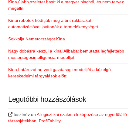
Kína újabb szeletet hasít ki a magyar piacból, és nem tervez
megállni
Kínai robotok hódítják meg a brit raktárakat –
automatizációval javítanák a termelékenységet
Sokkolja Németországot Kína
Nagy dobásra készül a kínai Alibaba: bemutatta legfejlettebb
mesterségesintelligencia-modelljét
Kína határozottan védi gazdasági modelljét a közelgő
kereskedelmi tárgyalások előtt
Legutóbbi hozzászólások
tesztnév
on
A logisztikai szakma leképezése az egyedülálló
társasjátékban: ProfiTability