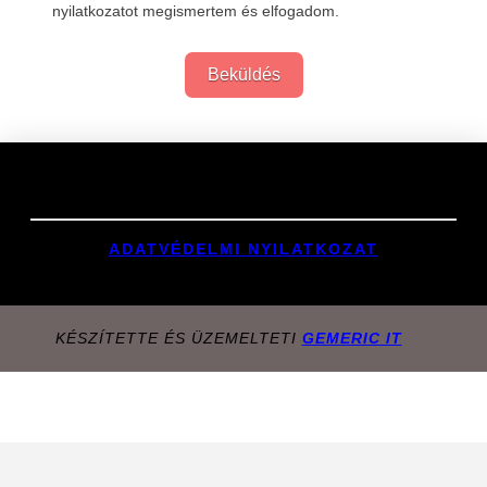
nyilatkozatot megismertem és elfogadom.
Beküldés
Links
ADATVÉDELMI NYILATKOZAT
KÉSZÍTETTE ÉS ÜZEMELTETI
GEMERIC IT