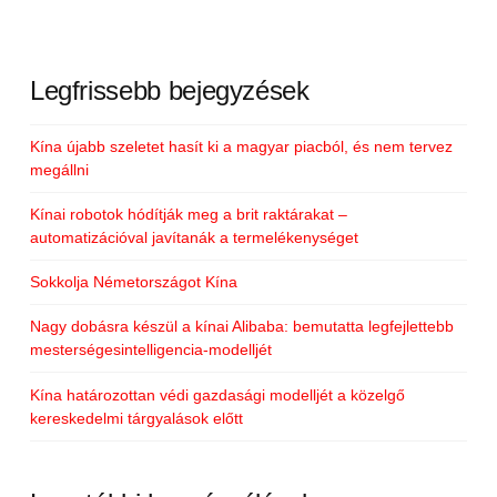
Legfrissebb bejegyzések
Kína újabb szeletet hasít ki a magyar piacból, és nem tervez
megállni
Kínai robotok hódítják meg a brit raktárakat –
automatizációval javítanák a termelékenységet
Sokkolja Németországot Kína
Nagy dobásra készül a kínai Alibaba: bemutatta legfejlettebb
mesterségesintelligencia-modelljét
Kína határozottan védi gazdasági modelljét a közelgő
kereskedelmi tárgyalások előtt