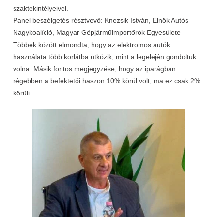
szaktekintélyeivel.
Panel beszélgetés résztvevő: Knezsik István, Elnök Autós
Nagykoalíció, Magyar Gépjárműimportőrök Egyesülete
Többek között elmondta, hogy az elektromos autók
használata több korlátba ütközik, mint a legelején gondoltuk
volna. Másik fontos megjegyzése, hogy az iparágban
régebben a befektetői haszon 10% körül volt, ma ez csak 2%
körüli.