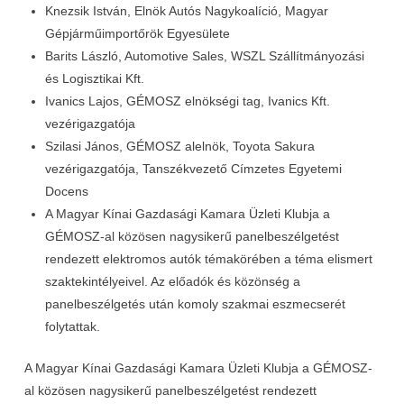
Knezsik István, Elnök Autós Nagykoalíció, Magyar
Gépjárműimportőrök Egyesülete
Barits László, Automotive Sales, WSZL Szállítmányozási
és Logisztikai Kft.
Ivanics Lajos, GÉMOSZ elnökségi tag, Ivanics Kft.
vezérigazgatója
Szilasi János, GÉMOSZ alelnök, Toyota Sakura
vezérigazgatója, Tanszékvezető Címzetes Egyetemi
Docens
A Magyar Kínai Gazdasági Kamara Üzleti Klubja a
GÉMOSZ-al közösen nagysikerű panelbeszélgetést
rendezett elektromos autók témakörében a téma elismert
szaktekintélyeivel. Az előadók és közönség a
panelbeszélgetés után komoly szakmai eszmecserét
folytattak.
A Magyar Kínai Gazdasági Kamara Üzleti Klubja a GÉMOSZ-
al közösen nagysikerű panelbeszélgetést rendezett