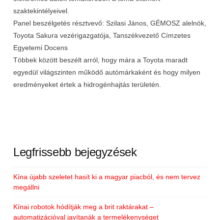
szaktekintélyeivel.
Panel beszélgetés résztvevő: Szilasi János, GÉMOSZ alelnök,
Toyota Sakura vezérigazgatója, Tanszékvezető Címzetes
Egyetemi Docens
Többek között beszélt arról, hogy mára a Toyota maradt
egyedül világszinten működő autómárkaként és hogy milyen
eredményeket értek a hidrogénhajtás területén.
Legfrissebb bejegyzések
Kína újabb szeletet hasít ki a magyar piacból, és nem tervez
megállni
Kínai robotok hódítják meg a brit raktárakat –
automatizációval javítanák a termelékenységet