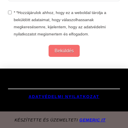
* *Hozzájárulok ahhoz, hogy ez a weboldal tárolja a
beküldött adataimat, hogy válaszolhassanak
megkeresésemre, kijelentem, hogy az adatvédelmi
nyilatkozatot megismertem és elfogadom.
Beküldés
Links
ADATVÉDELMI NYILATKOZAT
KÉSZÍTETTE ÉS ÜZEMELTETI
GEMERIC IT