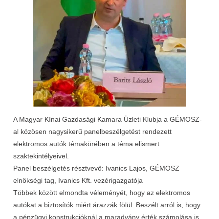
A Magyar Kínai Gazdasági Kamara Üzleti Klubja a GÉMOSZ-
al közösen nagysikerű panelbeszélgetést rendezett
elektromos autók témakörében a téma elismert
szaktekintélyeivel.
Panel beszélgetés résztvevő: Ivanics Lajos, GÉMOSZ
elnökségi tag, Ivanics Kft. vezérigazgatója
Többek között elmondta véleményét, hogy az elektromos
autókat a biztosítók miért árazzák fölül. Beszélt arról is, hogy
a pénzügyi konstrukcióknál a maradvány érték számolása is