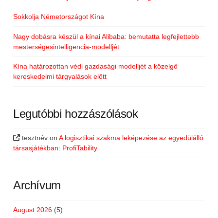
Sokkolja Németországot Kína
Nagy dobásra készül a kínai Alibaba: bemutatta legfejlettebb
mesterségesintelligencia-modelljét
Kína határozottan védi gazdasági modelljét a közelgő
kereskedelmi tárgyalások előtt
Legutóbbi hozzászólások
tesztnév
on
A logisztikai szakma leképezése az egyedülálló
társasjátékban: ProfiTability
Archívum
August 2026
(5)