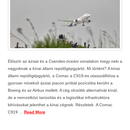
Először az ázsiai és a Csendes-óceáni vonalakon megy neki a
nagyoknak a kínai állami repülőgépgyártó. Mi történt? A kínai
állami repülőgépgyártó, a Comac a C919-es utasszállítóva a
gyorsan növekvő ázsiai piacon próbál pozícióba kerülni a
Boeing és az Airbus mellett. A cég olcsóbb alternatívát kínál,
de a nemzetközi tanúsítás és a logisztikai infrastruktúra
kihívásokat jelenthet a kínai cégnek. Részletek. A Comac
C919 …
Read More