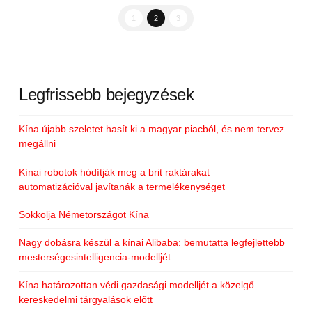
1
2
3
Legfrissebb bejegyzések
Kína újabb szeletet hasít ki a magyar piacból, és nem tervez
megállni
Kínai robotok hódítják meg a brit raktárakat –
automatizációval javítanák a termelékenységet
Sokkolja Németországot Kína
Nagy dobásra készül a kínai Alibaba: bemutatta legfejlettebb
mesterségesintelligencia-modelljét
Kína határozottan védi gazdasági modelljét a közelgő
kereskedelmi tárgyalások előtt