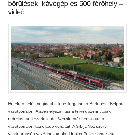
bőrülések, kávégép és 500 férőhely –
videó
Heteken belül megindul a teherforgalom a Budapest–Belgrád
vasútvonalon. A személyszállítás a tervek szerint csak
márciusban kezdődik, de Szerbia már bemutatta a
vasútvonalon közlekedő vonatait. A Srbija Voz szerb
vasúttársaság vezérigazgatója, Ljubisa Pejicic ismertette,