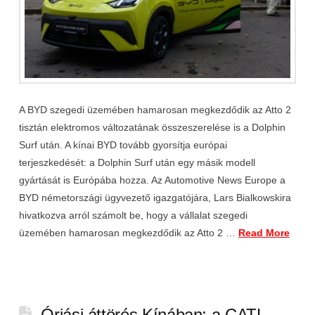
A BYD szegedi üzemében hamarosan megkezdődik az Atto 2
tisztán elektromos változatának összeszerelése is a Dolphin
Surf után. A kínai BYD tovább gyorsítja európai
terjeszkedését: a Dolphin Surf után egy másik modell
gyártását is Európába hozza. Az Automotive News Europe a
BYD németországi ügyvezető igazgatójára, Lars Bialkowskira
hivatkozva arról számolt be, hogy a vállalat szegedi
üzemében hamarosan megkezdődik az Atto 2 …
Read More
Óriási áttörés Kínában: a CATL