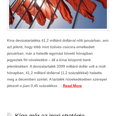
Kína devizatartaléka 41,2 milliárd dollárral nőtt januárban, ami
azt jelenti, hogy több mint tízéves csúcsra emelkedett
januárban, már a hetedik egymást követő hónapban
jegyeztek föl növekedést – áll a kínai központi bank
jelentésében. A devizatartalék 3399 milliárd dollár volt a múlt
hónapban, 41,2 milliárd dollárral (1,2 százalékkal) haladta
meg a decemberi szintet. A tartalék növekedésében szerepet
játszott a jüan 0,45 százalékos …
Read More
Kína már az ipari stratégia