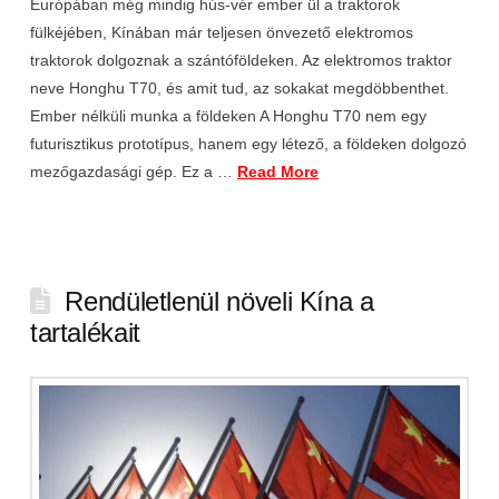
Európában még mindig hús-vér ember ül a traktorok
fülkéjében, Kínában már teljesen önvezető elektromos
traktorok dolgoznak a szántóföldeken. Az elektromos traktor
neve Honghu T70, és amit tud, az sokakat megdöbbenthet.
Ember nélküli munka a földeken A Honghu T70 nem egy
futurisztikus prototípus, hanem egy létező, a földeken dolgozó
mezőgazdasági gép. Ez a …
Read More
Rendületlenül növeli Kína a
tartalékait