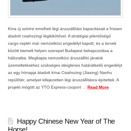
Kína új szintre emelheti légi áruszállítási kapacitásait a frissen
átadott csiahszingi légikikötővel. A stratégiai jelentőségű
cargo-reptér már nemzetközi engedélyt kapott, és a tervek
között kiemelt helyen szerepel Budapest bekapcsolása a
hálózatba. Megkapta nemzetközi áruszállító járatok
üzemeltetéséhez szükséges ideiglenes határátkelői engedélyt
az egy hónapja átadott kínai Csiahszing (Jiaxing) Nanhu
repülőtér, amelyet kifejezetten légi áruszállításra építettek. A
projekt mögött az YTO Express-csoport …
Read More
Happy Chinese New Year of The
Horse!