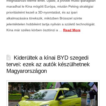
meghatározó eleme lehet. Újabb, a jövőbe muttó iparágban
maradhat le Kína mögött Európa, miután Peking stratégiai
prioritásként kezeli a 3D-nyomtatást, és az ipari
alkalmazására törekszik, miközben Brüsszel szinte
jelentéktelen hobbiként tartja nyilván a születő technológiát.
Kína már széles körben ösztönzi a …
Read More
Kiderültek a kínai BYD szegedi
tervei: ezek az autók készülhetnek
Magyarországon