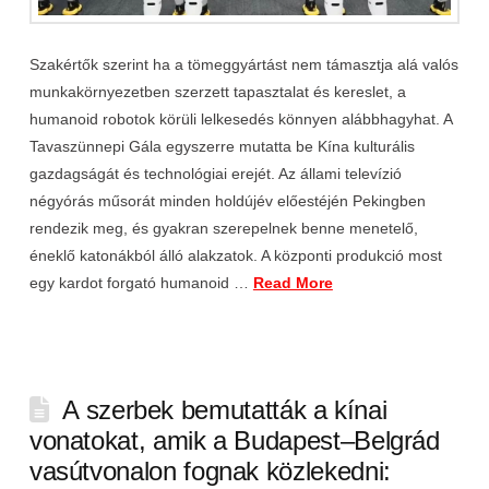
Szakértők szerint ha a tömeggyártást nem támasztja alá valós
munkakörnyezetben szerzett tapasztalat és kereslet, a
humanoid robotok körüli lelkesedés könnyen alábbhagyhat. A
Tavaszünnepi Gála egyszerre mutatta be Kína kulturális
gazdagságát és technológiai erejét. Az állami televízió
négyórás műsorát minden holdújév előestéjén Pekingben
rendezik meg, és gyakran szerepelnek benne menetelő,
éneklő katonákból álló alakzatok. A központi produkció most
egy kardot forgató humanoid …
Read More
A szerbek bemutatták a kínai
vonatokat, amik a Budapest–Belgrád
vasútvonalon fognak közlekedni: