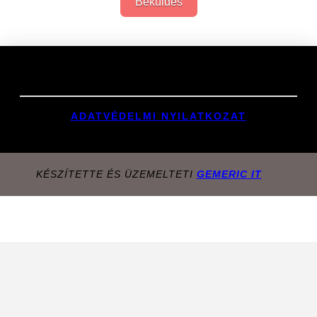
Beküldés
Links
ADATVÉDELMI NYILATKOZAT
KÉSZÍTETTE ÉS ÜZEMELTETI
GEMERIC IT
Oldal tetejére