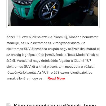
Közel 300 ezren jelentkeztek a Xiaomi új, Kínában bemutatott
modellje, az U7 elektromos SUV megvásárlására. Az
elektromos SUV árszabása csupán négy százalékkal marad el
az ország legnépszerűbb járművének, a Tesla Model Y-nak az
árától. Váratlanul nagy érdeklődés fogadta a Xiaomi YU7
elektromos SUV-jét a kínai piacon, ami megdobta a vállalat
részvényárfolyamát. Az YU7-re 289 ezren jelentkeztek be
annak ellenére, hogy ez …
Read More
Kína megmutatja a világnak, hogy