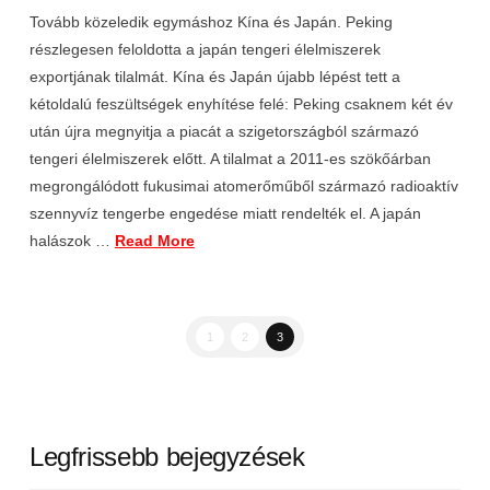
Tovább közeledik egymáshoz Kína és Japán. Peking
részlegesen feloldotta a japán tengeri élelmiszerek
exportjának tilalmát. Kína és Japán újabb lépést tett a
kétoldalú feszültségek enyhítése felé: Peking csaknem két év
után újra megnyitja a piacát a szigetországból származó
tengeri élelmiszerek előtt. A tilalmat a 2011-es szökőárban
megrongálódott fukusimai atomerőműből származó radioaktív
szennyvíz tengerbe engedése miatt rendelték el. A japán
halászok …
Read More
1
2
3
Legfrissebb bejegyzések