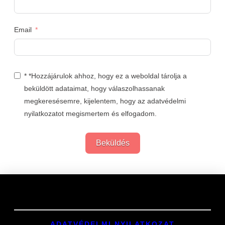
Email
* *Hozzájárulok ahhoz, hogy ez a weboldal tárolja a
beküldött adataimat, hogy válaszolhassanak
megkeresésemre, kijelentem, hogy az adatvédelmi
nyilatkozatot megismertem és elfogadom.
Beküldés
Links
ADATVÉDELMI NYILATKOZAT