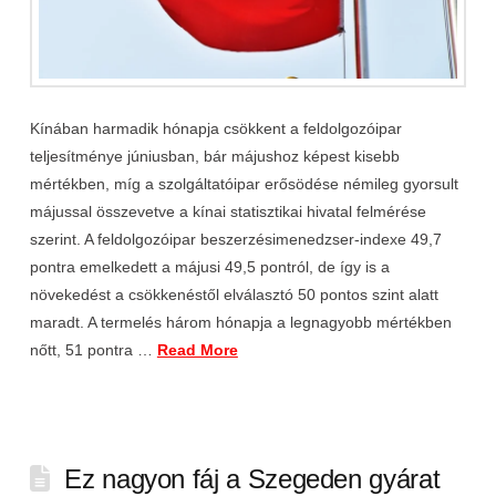
Kínában harmadik hónapja csökkent a feldolgozóipar
teljesítménye júniusban, bár májushoz képest kisebb
mértékben, míg a szolgáltatóipar erősödése némileg gyorsult
májussal összevetve a kínai statisztikai hivatal felmérése
szerint. A feldolgozóipar beszerzésimenedzser-indexe 49,7
pontra emelkedett a májusi 49,5 pontról, de így is a
növekedést a csökkenéstől elválasztó 50 pontos szint alatt
maradt. A termelés három hónapja a legnagyobb mértékben
nőtt, 51 pontra …
Read More
Ez nagyon fáj a Szegeden gyárat