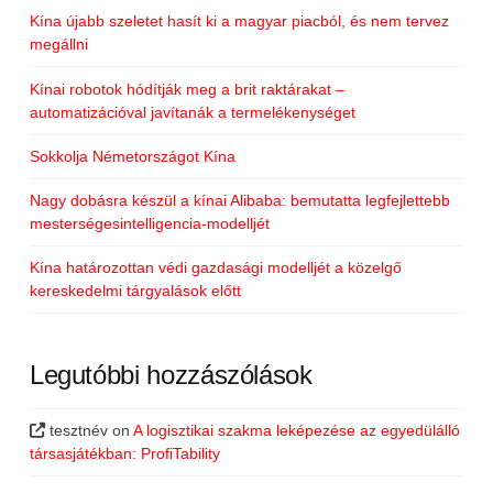
Kína újabb szeletet hasít ki a magyar piacból, és nem tervez
megállni
Kínai robotok hódítják meg a brit raktárakat –
automatizációval javítanák a termelékenységet
Sokkolja Németországot Kína
Nagy dobásra készül a kínai Alibaba: bemutatta legfejlettebb
mesterségesintelligencia-modelljét
Kína határozottan védi gazdasági modelljét a közelgő
kereskedelmi tárgyalások előtt
Legutóbbi hozzászólások
tesztnév
on
A logisztikai szakma leképezése az egyedülálló
társasjátékban: ProfiTability