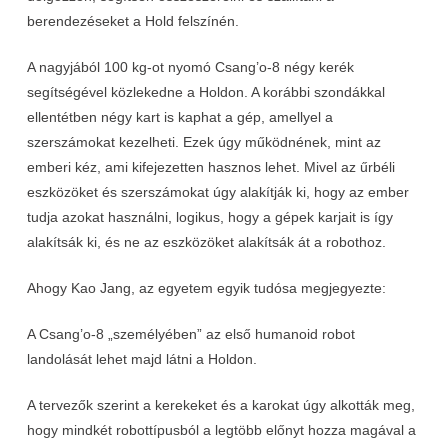
berendezéseket a Hold felszínén.
A nagyjából 100 kg-ot nyomó Csang’o-8 négy kerék
segítségével közlekedne a Holdon. A korábbi szondákkal
ellentétben négy kart is kaphat a gép, amellyel a
szerszámokat kezelheti. Ezek úgy működnének, mint az
emberi kéz, ami kifejezetten hasznos lehet. Mivel az űrbéli
eszközöket és szerszámokat úgy alakítják ki, hogy az ember
tudja azokat használni, logikus, hogy a gépek karjait is így
alakítsák ki, és ne az eszközöket alakítsák át a robothoz.
Ahogy Kao Jang, az egyetem egyik tudósa megjegyezte:
A Csang’o-8 „személyében” az első humanoid robot
landolását lehet majd látni a Holdon.
A tervezők szerint a kerekeket és a karokat úgy alkották meg,
hogy mindkét robottípusból a legtöbb előnyt hozza magával a