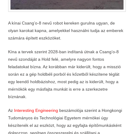
A kínai Csang’o-8 nevű robot kereken gurulna ugyan, de
olyan karokat kapna, amelyekkel használni tudja az emberek
számára épített eszközöket.
Kína a tervek szerint 2028-ban indítaná útnak a Csang’o-8
nevű szondáját a Hold felé, amelyre nagyon fontos
feladatokat bízna. Az korábban már kiderült, hogy a misszió
során ez a gép holdbéli porból és kőzetből készítene téglát
egy leendő holdbázishoz, most pedig az is kiderült, hogy a
mérnökök egy másfajta munkát is erre a szerkezetre
bíznának.
Az
Interesting Engineering
beszámolója szerint a Hongkongi
Tudományos és Technológiai Egyetem mérnökei úgy
készítenék el az eszközt, hogy az egyfajta építőmunkásként
dolgozzon, segítsen összeszerelni és szállítani a