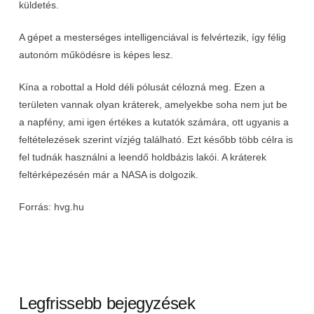
küldetés.
A gépet a mesterséges intelligenciával is felvértezik, így félig
autonóm működésre is képes lesz.
Kína a robottal a Hold déli pólusát célozná meg. Ezen a
területen vannak olyan kráterek, amelyekbe soha nem jut be
a napfény, ami igen értékes a kutatók számára, ott ugyanis a
feltételezések szerint vízjég található. Ezt később több célra is
fel tudnák használni a leendő holdbázis lakói. A kráterek
feltérképezésén már a NASA is dolgozik.
Forrás: hvg.hu
Legfrissebb bejegyzések