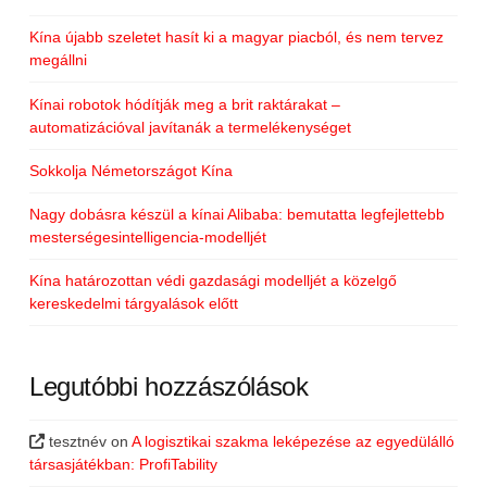
Kína újabb szeletet hasít ki a magyar piacból, és nem tervez
megállni
Kínai robotok hódítják meg a brit raktárakat –
automatizációval javítanák a termelékenységet
Sokkolja Németországot Kína
Nagy dobásra készül a kínai Alibaba: bemutatta legfejlettebb
mesterségesintelligencia-modelljét
Kína határozottan védi gazdasági modelljét a közelgő
kereskedelmi tárgyalások előtt
Legutóbbi hozzászólások
tesztnév
on
A logisztikai szakma leképezése az egyedülálló
társasjátékban: ProfiTability