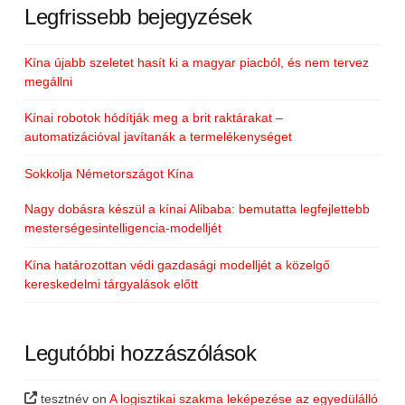
Legfrissebb bejegyzések
Kína újabb szeletet hasít ki a magyar piacból, és nem tervez
megállni
Kínai robotok hódítják meg a brit raktárakat –
automatizációval javítanák a termelékenységet
Sokkolja Németországot Kína
Nagy dobásra készül a kínai Alibaba: bemutatta legfejlettebb
mesterségesintelligencia-modelljét
Kína határozottan védi gazdasági modelljét a közelgő
kereskedelmi tárgyalások előtt
Legutóbbi hozzászólások
tesztnév
on
A logisztikai szakma leképezése az egyedülálló