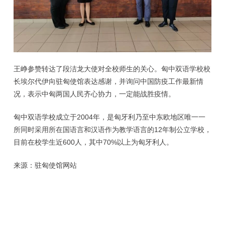
王峥参赞转达了段洁龙大使对全校师生的关心。匈中双语学校校
长埃尔代伊向驻匈使馆表达感谢，并询问中国防疫工作最新情
况，表示中匈两国人民齐心协力，一定能战胜疫情。
匈中双语学校成立于2004年，是匈牙利乃至中东欧地区唯一一
所同时采用所在国语言和汉语作为教学语言的12年制公立学校，
目前在校学生近600人，其中70%以上为匈牙利人。
来源：驻匈使馆网站