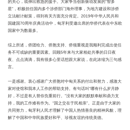
的关心，或伸出救急的援手。大家争当创新驱动发展的“智多
星”，积极担任国内多个涉侨部门海外理事，为地方建设和涉侨
立法献计献策，得到有关方面充分肯定。2019年中华人民共和
国建国70周年庆典活动中，匈牙利受邀出席的华侨代表在中东欧
国家中为数最多。
综上所述，侨团给力、侨胞支持、侨领重视是我顺利完成出使任
务不可或缺的重要因素。回顾5年来与大家相处共事的日日夜
夜、点点滴滴，我有很多心里话想跟大家说，在此浓缩为三句感
言。
一是感谢。衷心感谢广大侨胞对中匈关系的付出和努力，感激大
家对使馆和我本人工作的帮助支持。有句话叫“哪有什么岁月静
好，不过是有人替你负重前行。”没有大家的默默奉献和鼎力支
持，我的工作难有作为。“国之交在于民相亲”。正是由于大家的
共同努力，匈牙利人民才理解了中国人热情善良的精神风貌，理
解了中国和中华民族爱好和平、珍视友谊的传统美德。