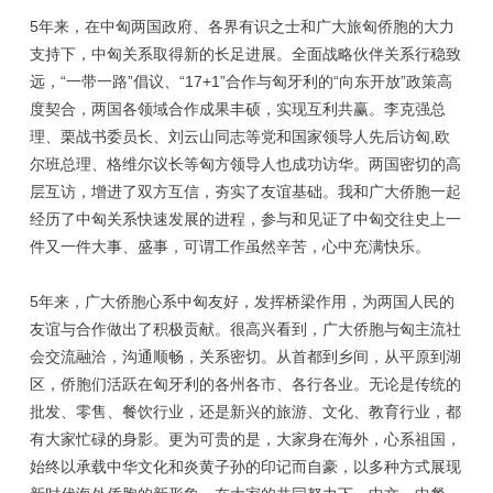
5年来，在中匈两国政府、各界有识之士和广大旅匈侨胞的大力
支持下，中匈关系取得新的长足进展。全面战略伙伴关系行稳致
远，“一带一路”倡议、“17+1”合作与匈牙利的“向东开放”政策高
度契合，两国各领域合作成果丰硕，实现互利共赢。李克强总
理、栗战书委员长、刘云山同志等党和国家领导人先后访匈,欧
尔班总理、格维尔议长等匈方领导人也成功访华。两国密切的高
层互访，增进了双方互信，夯实了友谊基础。我和广大侨胞一起
经历了中匈关系快速发展的进程，参与和见证了中匈交往史上一
件又一件大事、盛事，可谓工作虽然辛苦，心中充满快乐。
5年来，广大侨胞心系中匈友好，发挥桥梁作用，为两国人民的
友谊与合作做出了积极贡献。很高兴看到，广大侨胞与匈主流社
会交流融洽，沟通顺畅，关系密切。从首都到乡间，从平原到湖
区，侨胞们活跃在匈牙利的各州各市、各行各业。无论是传统的
批发、零售、餐饮行业，还是新兴的旅游、文化、教育行业，都
有大家忙碌的身影。更为可贵的是，大家身在海外，心系祖国，
始终以承载中华文化和炎黄子孙的印记而自豪，以多种方式展现