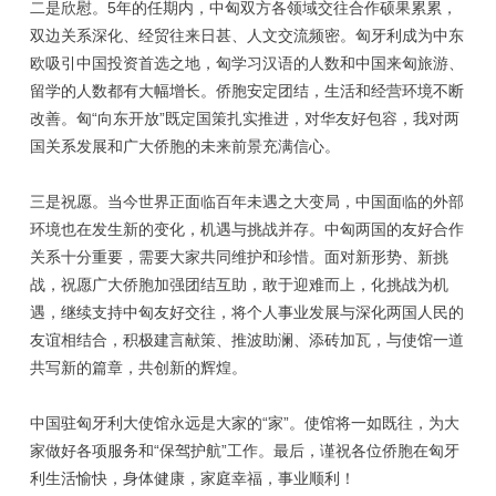
二是欣慰。5年的任期内，中匈双方各领域交往合作硕果累累，
双边关系深化、经贸往来日甚、人文交流频密。匈牙利成为中东
欧吸引中国投资首选之地，匈学习汉语的人数和中国来匈旅游、
留学的人数都有大幅增长。侨胞安定团结，生活和经营环境不断
改善。匈“向东开放”既定国策扎实推进，对华友好包容，我对两
国关系发展和广大侨胞的未来前景充满信心。
三是祝愿。当今世界正面临百年未遇之大变局，中国面临的外部
环境也在发生新的变化，机遇与挑战并存。中匈两国的友好合作
关系十分重要，需要大家共同维护和珍惜。面对新形势、新挑
战，祝愿广大侨胞加强团结互助，敢于迎难而上，化挑战为机
遇，继续支持中匈友好交往，将个人事业发展与深化两国人民的
友谊相结合，积极建言献策、推波助澜、添砖加瓦，与使馆一道
共写新的篇章，共创新的辉煌。
中国驻匈牙利大使馆永远是大家的“家”。使馆将一如既往，为大
家做好各项服务和“保驾护航”工作。最后，谨祝各位侨胞在匈牙
利生活愉快，身体健康，家庭幸福，事业顺利！