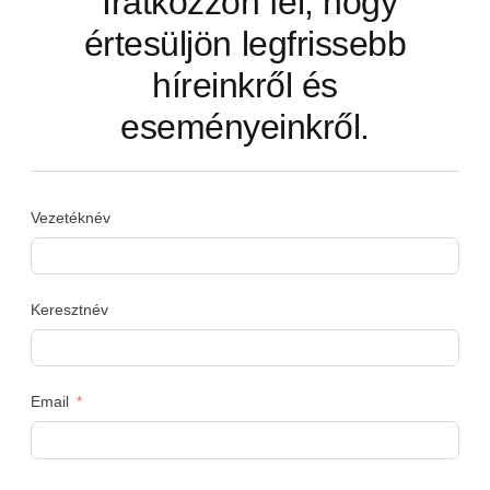
Iratkozzon fel, hogy
értesüljön legfrissebb
híreinkről és
eseményeinkről.
Vezetéknév
Keresztnév
Email