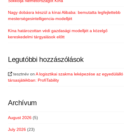
Sokkolja Németországot Kína
Nagy dobásra készül a kínai Alibaba: bemutatta legfejlettebb
mesterségesintelligencia-modelljét
Kína határozottan védi gazdasági modelljét a közelgő
kereskedelmi tárgyalások előtt
Legutóbbi hozzászólások
tesztnév
on
A logisztikai szakma leképezése az egyedülálló
társasjátékban: ProfiTability
Archívum
August 2026
(5)
July 2026
(23)