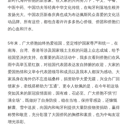
新时代海外侨胞的新形象。在大家的共同努力下，中文、中餐、
中医中药、中国功夫等经典中华文化传统，在匈牙利落地生根并
发扬光大。中国农历新春庆典也成为布达佩斯民众喜爱的文化活
动品牌。所有这些，都包含着许许多多热心侨领、侨团和侨胞们
的心血和汗水。
5年来，广大侨胞始终热爱祖国，坚定维护国家尊严和统一，在
南海、台湾、香港等涉及国家领土主权的问题上众志成城，给予
祖国坚决的支持。在重要的高访活动中，我多次看到侨胞们在风
雨中高举五星红旗，对祖国代表团表达发自肺腑的欢迎，大家的
爱国热情和义举令代表团领导和成员以及我本人都深为感动。大
家虽身在海外仍不忘造福桑梓，捐资助学大爱无疆，兴业办厂回
馈家乡，牵线搭桥助力“五通”。更令人钦佩的是，在今年初这场
突如其来的新冠疫情面前，国有难，召必至。广大侨胞不惧“打
满全场”，既做好了自身防疫，稳在当地，保持零感染，还慷慨
解囊、雪中送炭，向国内和匈牙利提供大量防疫物资捐助，赢得
称赞和敬意，充分彰显了大国侨民的胸襟和素质，也为中匈友谊
增光添彩。