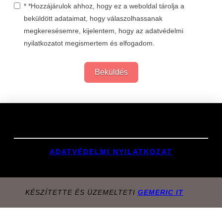
* *Hozzájárulok ahhoz, hogy ez a weboldal tárolja a
beküldött adataimat, hogy válaszolhassanak
megkeresésemre, kijelentem, hogy az adatvédelmi
nyilatkozatot megismertem és elfogadom.
Beküldés
Links
ADATVÉDELMI NYILATKOZAT
KÉSZÍTETTE ÉS ÜZEMELTETI
GEMERIC IT