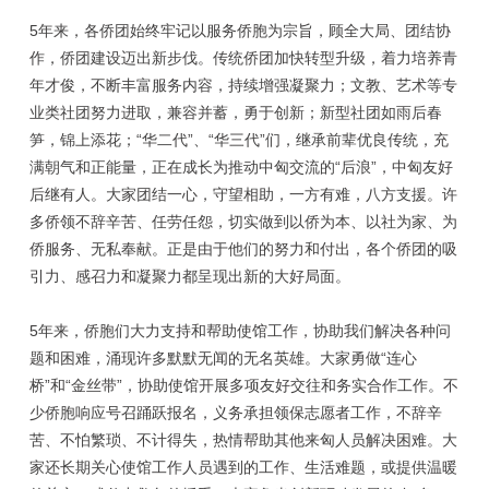
5年来，各侨团始终牢记以服务侨胞为宗旨，顾全大局、团结协
作，侨团建设迈出新步伐。传统侨团加快转型升级，着力培养青
年才俊，不断丰富服务内容，持续增强凝聚力；文教、艺术等专
业类社团努力进取，兼容并蓄，勇于创新；新型社团如雨后春
笋，锦上添花；“华二代”、“华三代”们，继承前辈优良传统，充
满朝气和正能量，正在成长为推动中匈交流的“后浪”，中匈友好
后继有人。大家团结一心，守望相助，一方有难，八方支援。许
多侨领不辞辛苦、任劳任怨，切实做到以侨为本、以社为家、为
侨服务、无私奉献。正是由于他们的努力和付出，各个侨团的吸
引力、感召力和凝聚力都呈现出新的大好局面。
5年来，侨胞们大力支持和帮助使馆工作，协助我们解决各种问
题和困难，涌现许多默默无闻的无名英雄。大家勇做“连心
桥”和“金丝带”，协助使馆开展多项友好交往和务实合作工作。不
少侨胞响应号召踊跃报名，义务承担领保志愿者工作，不辞辛
苦、不怕繁琐、不计得失，热情帮助其他来匈人员解决困难。大
家还长期关心使馆工作人员遇到的工作、生活难题，或提供温暖