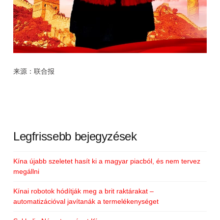
来源：联合报
Legfrissebb bejegyzések
Kína újabb szeletet hasít ki a magyar piacból, és nem tervez
megállni
Kínai robotok hódítják meg a brit raktárakat –
automatizációval javítanák a termelékenységet