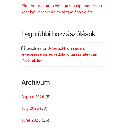
Kína határozottan védi gazdasági modelljét a
közelgő kereskedelmi tárgyalások előtt
Legutóbbi hozzászólások
tesztnév
on
A logisztikai szakma
leképezése az egyedülálló társasjátékban:
ProfiTability
Archívum
August 2026
(5)
July 2026
(23)
June 2026
(25)