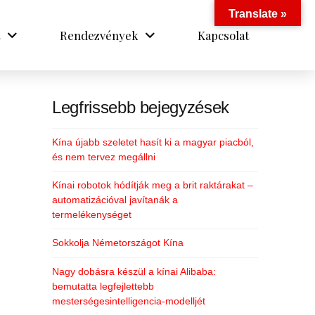
Translate »
Rendezvények
Kapcsolat
Legfrissebb bejegyzések
Kína újabb szeletet hasít ki a magyar piacból,
és nem tervez megállni
Kínai robotok hódítják meg a brit raktárakat –
automatizációval javítanák a
termelékenységet
Sokkolja Németországot Kína
Nagy dobásra készül a kínai Alibaba:
bemutatta legfejlettebb
mesterségesintelligencia-modelljét