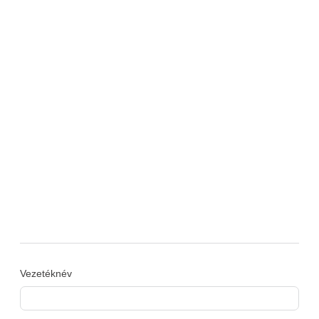
Feliratkozás hírlevelünkre
Iratkozzon fel, hogy
értesüljön legfrissebb
híreinkről és
eseményeinkről.
Vezetéknév