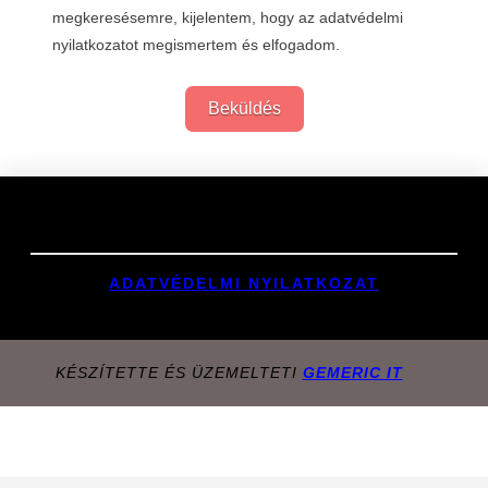
megkeresésemre, kijelentem, hogy az adatvédelmi
nyilatkozatot megismertem és elfogadom.
Beküldés
Links
ADATVÉDELMI NYILATKOZAT
KÉSZÍTETTE ÉS ÜZEMELTETI
GEMERIC IT