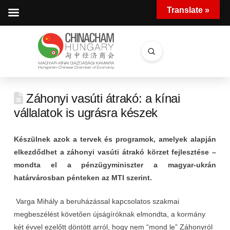
Translate »
Submit
Search
Záhonyi vasúti átrakó: a kínai
vállalatok is ugrásra készek
Készülnek azok a tervek és programok, amelyek alapján
elkezdődhet a záhonyi vasúti átrakó körzet fejlesztése –
mondta el a pénzügyminiszter a magyar-ukrán
határvárosban pénteken az MTI szerint.
Varga Mihály a beruházással kapcsolatos szakmai
megbeszélést követően újságíróknak elmondta, a kormány
két évvel ezelőtt döntött arról, hogy nem “mond le” Záhonyról