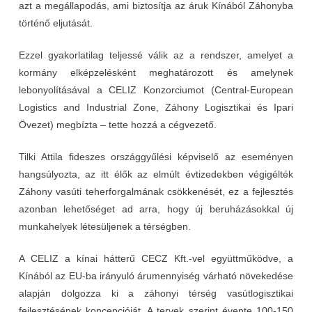
azt a megállapodás, ami biztosítja az áruk Kínából Záhonyba
történő eljutását.
Ezzel gyakorlatilag teljessé válik az a rendszer, amelyet a
kormány elképzelésként meghatározott és amelynek
lebonyolításával a CELIZ Konzorciumot (Central-European
Logistics and Industrial Zone, Záhony Logisztikai és Ipari
Övezet) megbízta – tette hozzá a cégvezető.
Tilki Attila fideszes országgyűlési képviselő az eseményen
hangsúlyozta, az itt élők az elmúlt évtizedekben végigélték
Záhony vasúti teherforgalmának csökkenését, ez a fejlesztés
azonban lehetőséget ad arra, hogy új beruházásokkal új
munkahelyek létesüljenek a térségben.
A CELIZ a kínai hátterű CECZ Kft.-vel együttműködve, a
Kínából az EU-ba irányuló árumennyiség várható növekedése
alapján dolgozza ki a záhonyi térség vasútlogisztikai
fejlesztésének koncepcióját. A tervek szerint évente 100-150