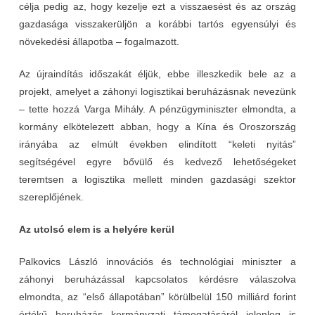
célja pedig az, hogy kezelje ezt a visszaesést és az ország
gazdasága visszakerüljön a korábbi tartós egyensúlyi és
növekedési állapotba – fogalmazott.
Az újraindítás időszakát éljük, ebbe illeszkedik bele az a
projekt, amelyet a záhonyi logisztikai beruházásnak nevezünk
– tette hozzá Varga Mihály. A pénzügyminiszter elmondta, a
kormány elkötelezett abban, hogy a Kína és Oroszország
irányába az elmúlt években elindított “keleti nyitás”
segítségével egyre bővülő és kedvező lehetőségeket
teremtsen a logisztika mellett minden gazdasági szektor
szereplőjének.
Az utolsó elem is a helyére kerül
Palkovics László innovációs és technológiai miniszter a
záhonyi beruházással kapcsolatos kérdésre válaszolva
elmondta, az “első állapotában” körülbelül 150 milliárd forint
értékű beruházás kormányzati támogatásáról jelenleg is