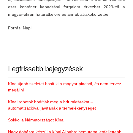
ezer konténer kapacitású forgalom érkezhet 2023-tól a
magyar-ukrán határátkelőre és annak átrakókörzetbe.
Forrás: Napi
Legfrissebb bejegyzések
Kína újabb szeletet hasít ki a magyar piacból, és nem tervez
megállni
Kínai robotok hódítják meg a brit raktárakat –
automatizációval javítanák a termelékenységet
Sokkolja Németországot Kína
Nagy dobásra készül a kínai Alibaba: bemutatta legfejlettebb