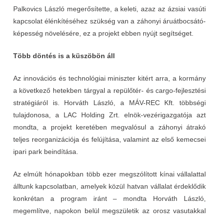
Palkovics László megerősítette, a keleti, azaz az ázsiai vasúti
kapcsolat élénkítéséhez szükség van a záhonyi áruátbocsátó-
képesség növelésére, ez a projekt ebben nyújt segítséget.
Több döntés is a küszöbön áll
Az innovációs és technológiai miniszter kitért arra, a kormány
a következő hetekben tárgyal a repülőtér- és cargo-fejlesztési
stratégiáról is. Horváth László, a MÁV-REC Kft. többségi
tulajdonosa, a LAC Holding Zrt. elnök-vezérigazgatója azt
mondta, a projekt keretében megvalósul a záhonyi átrakó
teljes reorganizációja és felújítása, valamint az első kemecsei
ipari park beindítása.
Az elmúlt hónapokban több ezer megszólított kínai vállalattal
álltunk kapcsolatban, amelyek közül hatvan vállalat érdeklődik
konkrétan a program iránt – mondta Horváth László,
megemlítve, napokon belül megszületik az orosz vasutakkal