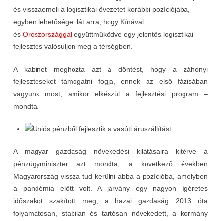
és visszaemeli a logisztikai övezetet korábbi pozíciójába,
egyben lehetőséget lát arra, hogy Kínával
és
Oroszországgal
együttműködve egy jelentős logisztikai
fejlesztés valósuljon meg a térségben.
A kabinet meghozta azt a döntést, hogy a záhonyi
fejlesztéseket támogatni fogja, ennek az első fázisában
vagyunk most, amikor elkészül a fejlesztési program –
mondta.
A magyar gazdaság növekedési kilátásaira kitérve a
pénzügyminiszter azt mondta, a következő években
Magyarország vissza tud kerülni abba a pozícióba, amelyben
a pandémia előtt volt. A járvány egy nagyon ígéretes
időszakot szakított meg, a hazai gazdaság 2013 óta
folyamatosan, stabilan és tartósan növekedett, a kormány