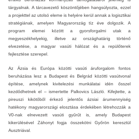
tárgyalnak. A tárcavezető köszöntőjében hangsúlyozta, ezzel
a projekttel az utolsó eleme is helyére kerül annak a logisztikai
stratégiának, amelyen Magyarország tíz éve dolgozik. A
program elemei között a gyorsforgalmi utak a
megyeszékhelyekig, illetve az országhatárig történő
elvezetése, a magyar vasúti hálózat és a repülőterek
fejlesztése szerepel.
Az Ázsia és Európa közötti vasúti áruforgalom fontos
beruházása lesz a Budapest és Belgrád közötti vasútvonal
építése, amelynek kivitelezési munkálatai idén ősszel
kezdődhetnek el – ismertette Palkovics László. Kifejtette, a
pireuszi kikötőből érkező jelentős ázsiai árumennyiség
hatékony magyarországi elosztása érdekében létrehozzák a
V0-nak elnevezett vasúti gyűrűt is, amely Budapest
kikerülésével Záhonyt fogja összekötni Győrön keresztül
Ausztriával.