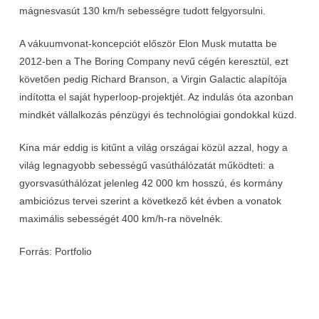
mágnesvasút 130 km/h sebességre tudott felgyorsulni.
A vákuumvonat-koncepciót először Elon Musk mutatta be
2012-ben a The Boring Company nevű cégén keresztül, ezt
követően pedig Richard Branson, a Virgin Galactic alapítója
indította el saját hyperloop-projektjét. Az indulás óta azonban
mindkét vállalkozás pénzügyi és technológiai gondokkal küzd.
Kína már eddig is kitűnt a világ országai közül azzal, hogy a
világ legnagyobb sebességű vasúthálózatát működteti: a
gyorsvasúthálózat jelenleg 42 000 km hosszú, és kormány
ambiciózus tervei szerint a következő két évben a vonatok
maximális sebességét 400 km/h-ra növelnék.
Forrás: Portfolio