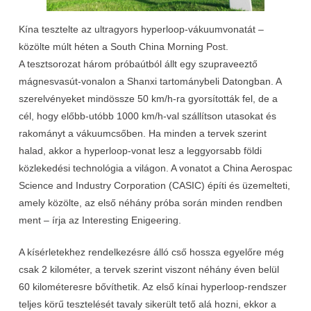
Kína tesztelte az ultragyors hyperloop-vákuumvonatát –
közölte múlt héten a South China Morning Post.
A tesztsorozat három próbaútból állt egy szupraveeztő
mágnesvasút-vonalon a Shanxi tartománybeli Datongban. A
szerelvényeket mindössze 50 km/h-ra gyorsították fel, de a
cél, hogy előbb-utóbb 1000 km/h-val szállítson utasokat és
rakományt a vákuumcsőben. Ha minden a tervek szerint
halad, akkor a hyperloop-vonat lesz a leggyorsabb földi
közlekedési technológia a világon. A vonatot a China Aerospac
Science and Industry Corporation (CASIC) építi és üzemelteti,
amely közölte, az első néhány próba során minden rendben
ment – írja az Interesting Enigeering.
A kísérletekhez rendelkezésre álló cső hossza egyelőre még
csak 2 kilométer, a tervek szerint viszont néhány éven belül
60 kilométeresre bővíthetik. Az első kínai hyperloop-rendszer
teljes körű tesztelését tavaly sikerült tető alá hozni, ekkor a