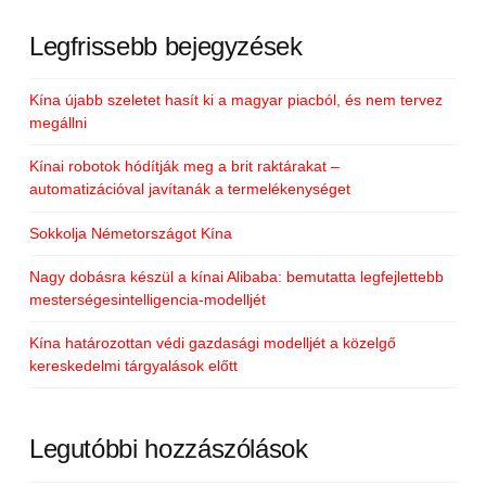
Legfrissebb bejegyzések
Kína újabb szeletet hasít ki a magyar piacból, és nem tervez
megállni
Kínai robotok hódítják meg a brit raktárakat –
automatizációval javítanák a termelékenységet
Sokkolja Németországot Kína
Nagy dobásra készül a kínai Alibaba: bemutatta legfejlettebb
mesterségesintelligencia-modelljét
Kína határozottan védi gazdasági modelljét a közelgő
kereskedelmi tárgyalások előtt
Legutóbbi hozzászólások